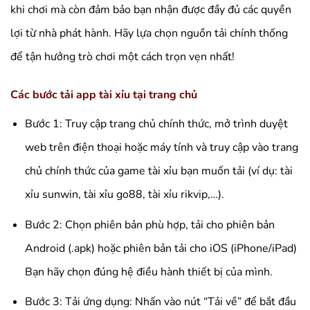
khi chơi mà còn đảm bảo bạn nhận được đầy đủ các quyền
lợi từ nhà phát hành. Hãy lựa chọn nguồn tải chính thống
để tận hưởng trò chơi một cách trọn vẹn nhất!
Các bước tải app tài xỉu tại trang chủ
Bước 1: Truy cập trang chủ chính thức, mở trình duyệt
web trên điện thoại hoặc máy tính và truy cập vào trang
chủ chính thức của game tài xỉu bạn muốn tải (ví dụ: tài
xỉu sunwin, tài xỉu go88, tài xỉu rikvip,…).
Bước 2: Chọn phiên bản phù hợp, tải cho phiên bản
Android (.apk) hoặc phiên bản tải cho iOS (iPhone/iPad)
Bạn hãy chọn đúng hệ điều hành thiết bị của mình.
Bước 3: Tải ứng dụng: Nhấn vào nút “Tải về” để bắt đầu