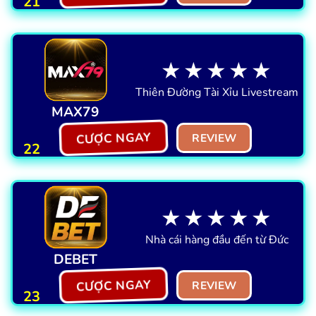
21
★★★★★
Thiên Đường Tài Xỉu Livestream
MAX79
CƯỢC NGAY
REVIEW
22
★★★★★
Nhà cái hàng đầu đến từ Đức
DEBET
CƯỢC NGAY
REVIEW
23