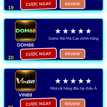
CƯỢC NGAY
REVIEW
19
★★★★★
Game Bài Ma Cao chính hãng
DOM88
CƯỢC NGAY
REVIEW
20
★★★★★
Nhà cái hàng đầu tại châu Á
VIN88
CƯỢC NGAY
REVIEW