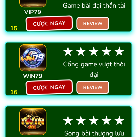
Game bài đại thần tài
VIP79
CƯỢC NGAY
REVIEW
15
★★★★★
Cổng game vượt thời
đại
WIN79
CƯỢC NGAY
REVIEW
16
★★★★★
Song bài thượng lưu