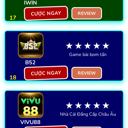
IWIN
CƯỢC NGAY
REVIEW
17
★★★★★
Game bài bom tấn
B52
CƯỢC NGAY
REVIEW
18
★★★★★
Nhà Cái Đẳng Cấp Châu Âu
VIVU88