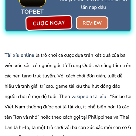
lần nạp đầu
TOPBET
CƯỢC NGAY
REVIEW
Tài xỉu online
là trò chơi cá cược dựa trên kết quả của ba
viên xúc xắc, có nguồn gốc từ Trung Quốc và nâng tầm trên
các nền tảng trực tuyến. Với cách chơi đơn giản, luật dễ
hiểu và tính giải trí cao, game tài xỉu thu hút đông đảo
người chơi ở mọi độ tuổi. Theo
wikipedia tài xỉu
: “Sic bo tại
Việt Nam thường được gọi là tài xỉu, ít phổ biến hơn là các
tên “lớn và nhỏ” hoặc theo cách gọi tại Philippines và Thái
Lan là hi-lo, là một trò chơi với ba con xúc xắc mỗi con có 6