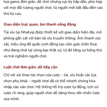
tựa game đơn giản, dễ chơi nhưng cực kỳ hấp dẫn, phù hợp
với mọi đối tượng người chơi, từ người mới bắt đầu đến cao
thủ kỳ cựu.
Giao diện trực quan, âm thanh sống động
Tài xỉu tại Nhatvip được thiết kế với giao diện hiện đại, mô
phỏng gần sát với bàn tài xỉu truyền thống. Âm thanh xúc
xắc, hiệu ứng đổ quân sinh động tạo cảm giác chân thực
như đang chơi tại sòng bạc thật sự, từ đó tăng sự hứng thú
và trải nghiệm người chơi.
Luật chơi đơn giản, dễ tiếp cận
Chỉ với vài thao tác chọn cửa cược – tài, xỉu hoặc các lựa
chọn phụ khác – người chơi đã có thể nhanh chóng hòa
nhập vào ván chơi. Hệ thống hỗ trợ cược tự động, lịch sử
cược rõ ràng, giúp người chơi dễ dàng theo dõi chiến lược
của mình.