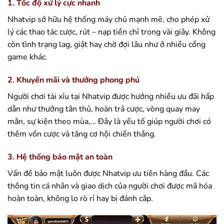
1. Tốc độ xử lý cực nhanh
Nhatvip sở hữu hệ thống máy chủ mạnh mẽ, cho phép xử
lý các thao tác cược, rút – nạp tiền chỉ trong vài giây. Không
còn tình trạng lag, giật hay chờ đợi lâu như ở nhiều cổng
game khác.
2. Khuyến mãi và thưởng phong phú
Người chơi tài xỉu tại Nhatvip được hưởng nhiều ưu đãi hấp
dẫn như thưởng tân thủ, hoàn trả cược, vòng quay may
mắn, sự kiện theo mùa,… Đây là yếu tố giúp người chơi có
thêm vốn cược và tăng cơ hội chiến thắng.
3. Hệ thống bảo mật an toàn
Vấn đề bảo mật luôn được Nhatvip ưu tiên hàng đầu. Các
thông tin cá nhân và giao dịch của người chơi được mã hóa
hoàn toàn, không lo rò rỉ hay bị đánh cắp.