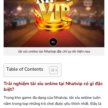
tài xỉu online tại Nhatvip địa chỉ uy tín hiện nay
Table of Contents
Trải nghiệm tài xỉu online tại Nhatvip có gì đặc
biệt?
Trong kho game đa dạng của Nhatvip,
tài xỉu online
luôn
nằm trong top những trò chơi được yêu thích nhất. Đây là