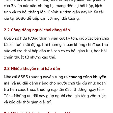
của 3 viên xúc xắc, nhưng lại mang đến sự hồi hộp, kịch
tính và cơ hội thắng lớn. Chính sự đơn giản này khiến tài
xỉu tại 6686 dễ tiếp cận với mọi đối tượng.
2.2 Cộng đồng người chơi đông đảo
6686 sở hữu lượng thành viên cực kỳ lớn, giúp các bàn chơi
tài xỉu luôn sôi động. Khi tham gia, bạn không chỉ được thử
sức với trò chơi hấp dẫn mà còn có cơ hội giao lưu, học hỏi
chiến thuật từ những cao thủ.
2.3 Nhiều khuyến mãi hấp dẫn
Nhà cái 6686 thường xuyên tung ra
chương trình khuyến
mãi và ưu đãi
dành riêng cho người chơi tài xỉu như: hoàn
trả tiền cược thua, thưởng nạp lần đầu, thưởng ngày lễ –
Tết… Những ưu đãi này giúp người chơi gia tăng vốn cược
và kéo dài thời gian giải trí.