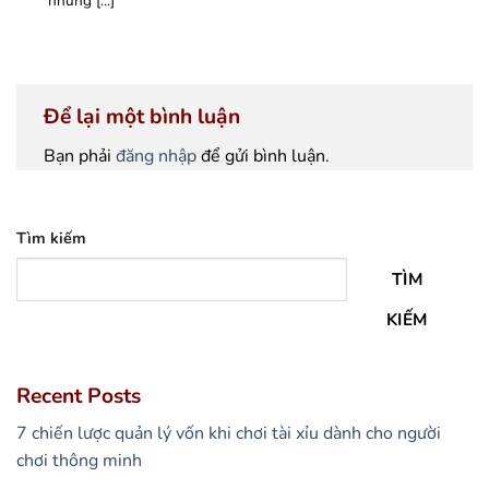
những [...]
Để lại một bình luận
Bạn phải
đăng nhập
để gửi bình luận.
Tìm kiếm
TÌM
KIẾM
Recent Posts
7 chiến lược quản lý vốn khi chơi tài xỉu dành cho người
chơi thông minh