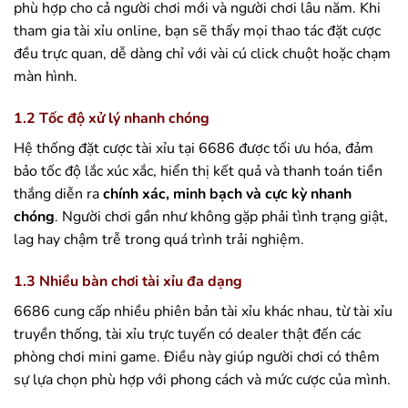
phù hợp cho cả người chơi mới và người chơi lâu năm. Khi
tham gia tài xỉu online, bạn sẽ thấy mọi thao tác đặt cược
đều trực quan, dễ dàng chỉ với vài cú click chuột hoặc chạm
màn hình.
1.2 Tốc độ xử lý nhanh chóng
Hệ thống đặt cược tài xỉu tại 6686 được tối ưu hóa, đảm
bảo tốc độ lắc xúc xắc, hiển thị kết quả và thanh toán tiền
thắng diễn ra
chính xác, minh bạch và cực kỳ nhanh
chóng
. Người chơi gần như không gặp phải tình trạng giật,
lag hay chậm trễ trong quá trình trải nghiệm.
1.3 Nhiều bàn chơi tài xỉu đa dạng
6686 cung cấp nhiều phiên bản tài xỉu khác nhau, từ tài xỉu
truyền thống, tài xỉu trực tuyến có dealer thật đến các
phòng chơi mini game. Điều này giúp người chơi có thêm
sự lựa chọn phù hợp với phong cách và mức cược của mình.