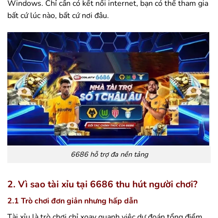
Windows. Chỉ cần có kết nối internet, bạn có thể tham gia
bất cứ lúc nào, bất cứ nơi đâu.
6686 hỗ trợ đa nền tảng
2. Vì sao tài xỉu tại 6686 thu hút người chơi?
2.1 Trò chơi đơn giản nhưng hấp dẫn
Tài xỉu là trò chơi chỉ xoay quanh việc dự đoán tổng điểm