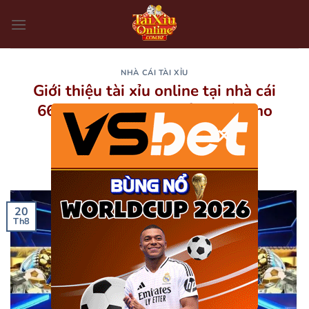
Bỏ
qua
nội
dung
NHÀ CÁI TÀI XỈU
Giới thiệu tài xỉu online tại nhà cái
6686 – Trải nghiệm đẳng cấp cho
×
người chơi
ĐĂNG VÀO
20/08/2025
BỞI
SEO
20
Th8