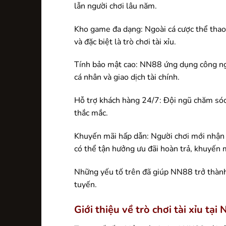
lẫn người chơi lâu năm.
Kho game đa dạng: Ngoài cá cược thể thao,
và đặc biệt là trò chơi tài xỉu.
Tính bảo mật cao: NN88 ứng dụng công ngh
cá nhân và giao dịch tài chính.
Hỗ trợ khách hàng 24/7: Đội ngũ chăm sóc 
thắc mắc.
Khuyến mãi hấp dẫn: Người chơi mới nhận
có thể tận hưởng ưu đãi hoàn trả, khuyến m
Những yếu tố trên đã giúp NN88 trở thành
tuyến.
Giới thiệu về trò chơi tài xỉu tại