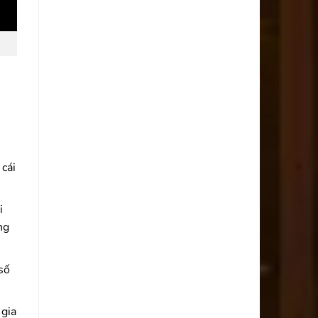
 cái
i
ng
số
 gia