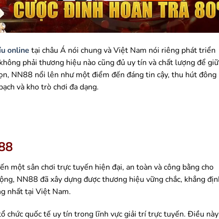
ỉu online
tại châu Á nói chung và Việt Nam nói riêng phát triển
không phải thương hiệu nào cũng đủ uy tín và chất lượng để giữ
chọn, NN88 nổi lên như một điểm đến đáng tin cậy, thu hút đông
ạch và kho trò chơi đa dạng.
88
n một sân chơi trực tuyến hiện đại, an toàn và công bằng cho
động, NN88 đã xây dựng được thương hiệu vững chắc, khẳng địn
g nhất tại Việt Nam.
 chức quốc tế uy tín trong lĩnh vực giải trí trực tuyến. Điều này