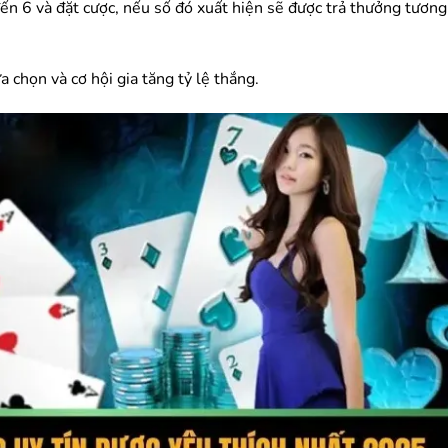
ến 6 và đặt cược, nếu số đó xuất hiện sẽ được trả thưởng tương
 chọn và cơ hội gia tăng tỷ lệ thắng.