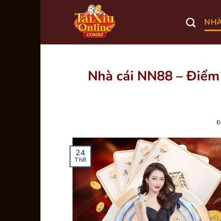
Bỏ
qua
NHÀ
nội
dung
Nhà cái NN88 – Điểm 
Đ
24
Th8