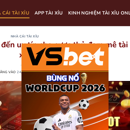
 CÁI TÀI XỈU
APP TÀI XỈU
KINH NGHIỆM TÀI XỈU ON
NHÀ CÁI TÀI XỈU
đến uy tín cho cược thủ đam mê tài
×
xỉu
ĂNG VÀO
24/08/2025
BỞI
SEO