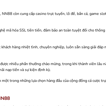
 NN88 còn cung cấp casino trực tuyến, lô đề, bắn cá, game slot
ệ mã hóa SSL tiên tiến, đảm bảo an toàn tuyệt đối cho thông 
khách hàng nhiệt tình, chuyên nghiệp, luôn sẵn sàng giải đáp 
 được nhiều phần thưởng chào mừng, trong khi thành viên lâu 
ãi nạp tiền và sự kiện định kỳ.
 một trong những lựa chọn hàng đầu của cộng đồng cá cược trự
 NN88