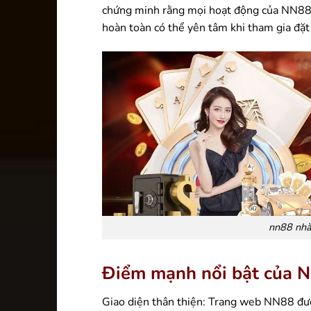
chứng minh rằng mọi hoạt động của NN88 đ
hoàn toàn có thể yên tâm khi tham gia đặt 
nn88 nhà 
Điểm mạnh nổi bật của 
Giao diện thân thiện: Trang web NN88 được