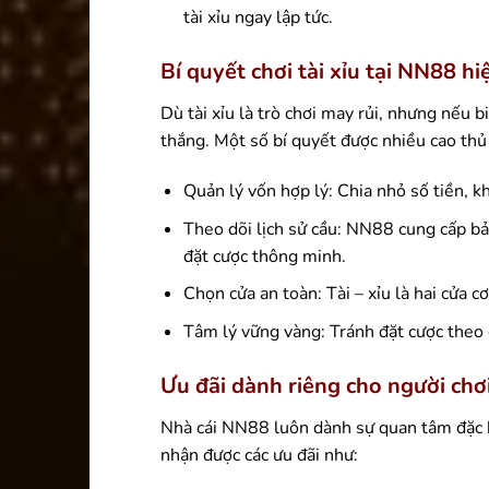
tài xỉu ngay lập tức.
Bí quyết chơi tài xỉu tại NN88 h
Dù tài xỉu là trò chơi may rủi, nhưng nếu 
thắng. Một số bí quyết được nhiều cao th
Quản lý vốn hợp lý: Chia nhỏ số tiền, k
Theo dõi lịch sử cầu: NN88 cung cấp bản
đặt cược thông minh.
Chọn cửa an toàn: Tài – xỉu là hai cửa c
Tâm lý vững vàng: Tránh đặt cược theo c
Ưu đãi dành riêng cho người chơi
Nhà cái NN88 luôn dành sự quan tâm đặc b
nhận được các ưu đãi như: