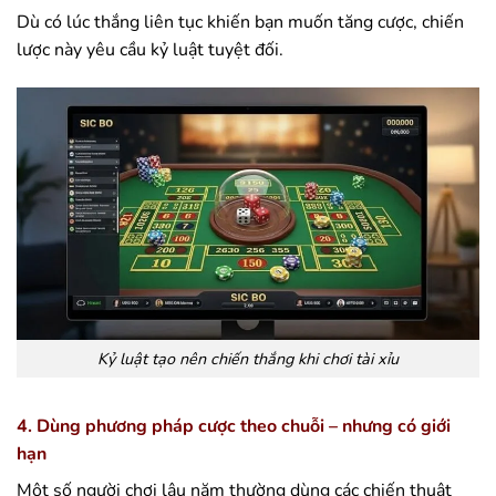
Dù có lúc thắng liên tục khiến bạn muốn tăng cược, chiến
lược này yêu cầu
kỷ luật tuyệt đối
.
Kỷ luật tạo nên chiến thắng khi chơi tài xỉu
4. Dùng phương pháp cược theo chuỗi – nhưng có giới
hạn
Một số người chơi lâu năm thường dùng các chiến thuật