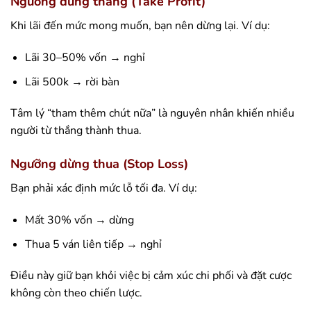
Ngưỡng dừng thắng (Take Profit)
Khi lãi đến mức mong muốn, bạn nên dừng lại. Ví dụ:
Lãi 30–50% vốn → nghỉ
Lãi 500k → rời bàn
Tâm lý “tham thêm chút nữa” là nguyên nhân khiến nhiều
người từ thắng thành thua.
Ngưỡng dừng thua (Stop Loss)
Bạn phải xác định mức lỗ tối đa. Ví dụ:
Mất 30% vốn → dừng
Thua 5 ván liên tiếp → nghỉ
Điều này giữ bạn khỏi việc bị cảm xúc chi phối và đặt cược
không còn theo chiến lược.