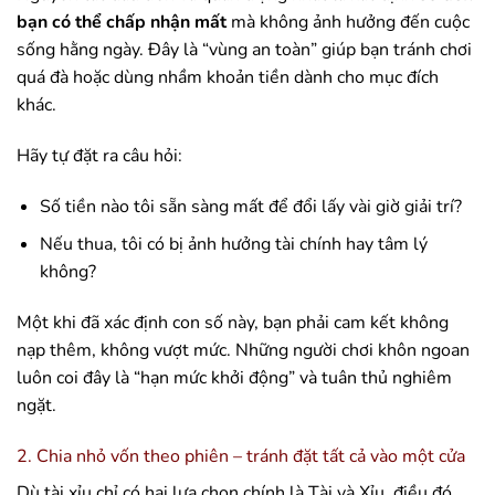
bạn có thể chấp nhận mất
mà không ảnh hưởng đến cuộc
sống hằng ngày. Đây là “vùng an toàn” giúp bạn tránh chơi
quá đà hoặc dùng nhầm khoản tiền dành cho mục đích
khác.
Hãy tự đặt ra câu hỏi:
Số tiền nào tôi sẵn sàng mất để đổi lấy vài giờ giải trí?
Nếu thua, tôi có bị ảnh hưởng tài chính hay tâm lý
không?
Một khi đã xác định con số này, bạn phải cam kết không
nạp thêm, không vượt mức. Những người chơi khôn ngoan
luôn coi đây là “hạn mức khởi động” và tuân thủ nghiêm
ngặt.
2. Chia nhỏ vốn theo phiên – tránh đặt tất cả vào một cửa
Dù tài xỉu chỉ có hai lựa chọn chính là Tài và Xỉu, điều đó