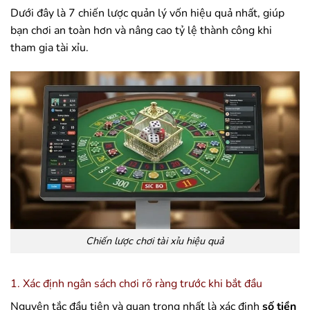
Dưới đây là 7 chiến lược quản lý vốn hiệu quả nhất, giúp
bạn chơi an toàn hơn và nâng cao tỷ lệ thành công khi
tham gia tài xỉu.
Chiến lược chơi tài xỉu hiệu quả
1. Xác định ngân sách chơi rõ ràng trước khi bắt đầu
Nguyên tắc đầu tiên và quan trọng nhất là xác định
số tiền