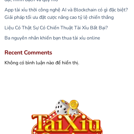
App tài xỉu thời công nghệ AI và Blockchain có gì đặc biệt?
Giải pháp tối ưu đặt cược nâng cao tỷ lệ chiến thắng
Liệu Có Thật Sự Có Chiến Thuật Tài Xỉu Bất Bại?
Ba nguyên nhân khiến bạn thua tài xỉu online
Recent Comments
Không có bình luận nào để hiển thị.