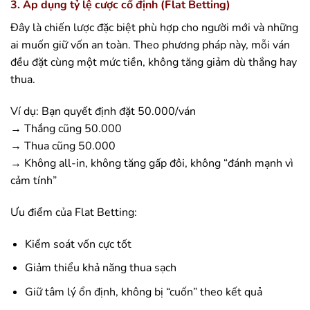
3. Áp dụng tỷ lệ cược cố định (Flat Betting)
Đây là chiến lược đặc biệt phù hợp cho người mới và những
ai muốn giữ vốn an toàn. Theo phương pháp này, mỗi ván
đều đặt cùng một mức tiền, không tăng giảm dù thắng hay
thua.
Ví dụ: Bạn quyết định đặt 50.000/ván
→ Thắng cũng 50.000
→ Thua cũng 50.000
→ Không all-in, không tăng gấp đôi, không “đánh mạnh vì
cảm tính”
Ưu điểm của Flat Betting:
Kiểm soát vốn cực tốt
Giảm thiểu khả năng thua sạch
Giữ tâm lý ổn định, không bị “cuốn” theo kết quả