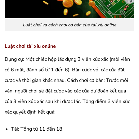
Luật chơi và cách chơi cơ bản của tài xỉu online
Luật chơi tài xỉu online
Dụng cụ: Một chiếc hộp lắc đựng 3 viên xúc xắc (mỗi viên
có 6 mặt, đánh số từ 1 đến 6). Bàn cược với các cửa đặt
cược và thời gian khác nhau. Cách chơi cơ bản: Trước mỗi
ván, người chơi sẽ đặt cược vào các cửa dự đoán kết quả
của 3 viên xúc xắc sau khi được lắc. Tổng điểm 3 viên xúc
xắc quyết định kết quả:
Tài: Tổng từ 11 đến 18.