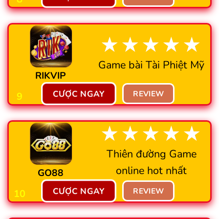
★★★★★
Game bài Tài Phiệt Mỹ
RIKVIP
CƯỢC NGAY
REVIEW
9
★★★★★
Thiên đường Game
online hot nhất
GO88
CƯỢC NGAY
REVIEW
10