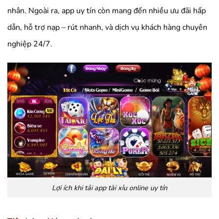
nhân. Ngoài ra, app uy tín còn mang đến nhiều ưu đãi hấp
dẫn, hỗ trợ nạp – rút nhanh, và dịch vụ khách hàng chuyên
nghiệp 24/7.
Lợi ích khi tải app tài xỉu online uy tín