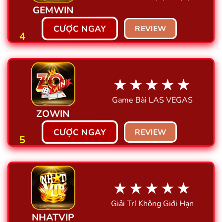
GEMWIN
CƯỢC NGAY
REVIEW
4
★★★★★
Game Bài LAS VEGAS
ZOWIN
CƯỢC NGAY
REVIEW
5
★★★★★
Giải Trí Không Giới Hạn
NHATVIP