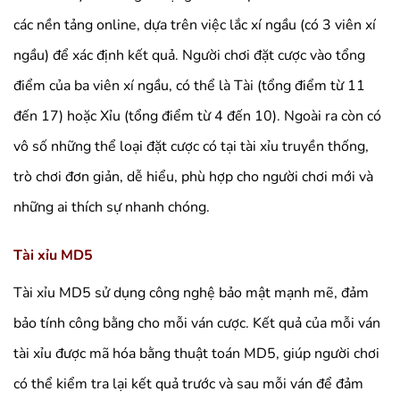
các nền tảng online, dựa trên việc lắc xí ngầu (có 3 viên xí
ngầu) để xác định kết quả. Người chơi đặt cược vào tổng
điểm của ba viên xí ngầu, có thể là Tài (tổng điểm từ 11
đến 17) hoặc Xỉu (tổng điểm từ 4 đến 10). Ngoài ra còn có
vô số những thể loại đặt cược có tại tài xỉu truyền thống,
trò chơi đơn giản, dễ hiểu, phù hợp cho người chơi mới và
những ai thích sự nhanh chóng.
Tài xỉu MD5
Tài xỉu MD5 sử dụng công nghệ bảo mật mạnh mẽ, đảm
bảo tính công bằng cho mỗi ván cược. Kết quả của mỗi ván
tài xỉu được mã hóa bằng thuật toán MD5, giúp người chơi
có thể kiểm tra lại kết quả trước và sau mỗi ván để đảm