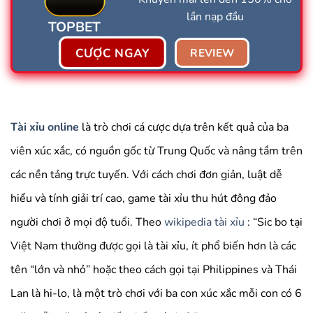
lần nạp đầu
TOPBET
CƯỢC NGAY
REVIEW
Tài xỉu online
là trò chơi cá cược dựa trên kết quả của ba
viên xúc xắc, có nguồn gốc từ Trung Quốc và nâng tầm trên
các nền tảng trực tuyến. Với cách chơi đơn giản, luật dễ
hiểu và tính giải trí cao, game tài xỉu thu hút đông đảo
người chơi ở mọi độ tuổi. Theo
wikipedia tài xỉu
: “Sic bo tại
Việt Nam thường được gọi là tài xỉu, ít phổ biến hơn là các
tên “lớn và nhỏ” hoặc theo cách gọi tại Philippines và Thái
Lan là hi-lo, là một trò chơi với ba con xúc xắc mỗi con có 6