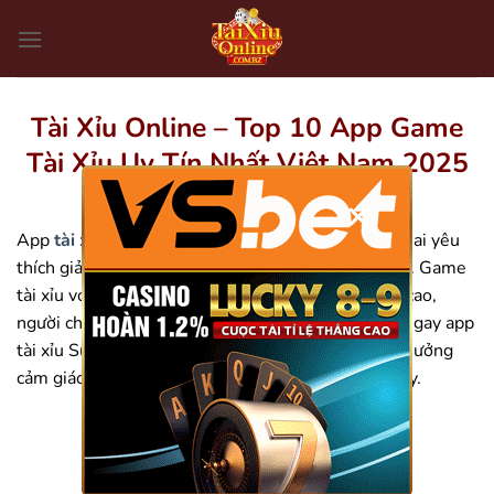
Bỏ
qua
nội
dung
Tài Xỉu Online – Top 10 App Game
Tài Xỉu Uy Tín Nhất Việt Nam 2025
×
App
tài xỉu online
là lựa chọn hoàn hảo cho những ai yêu
thích giải trí và kiếm tiền bằng trí tuệ nhanh chóng. Game
tài xỉu với lối chơi đơn giản, hấp dẫn và tỉ lệ thắng cao,
người chơi dễ dàng tham gia mọi lúc, mọi nơi. Tải ngay app
tài xỉu Sunwin MD5 online uy tín dưới đây để tận hưởng
cảm giác hồi hộp từng giây và rinh thưởng mỗi ngày.