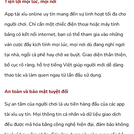
Tiện lợi mọi lúc, mọi nơi
App tài xỉu online uy tín mang đến sự linh hoạt tối đa cho
người chơi. Chỉ cần một chiếc điện thoại hoặc máy tính
bảng có kết nối internet, bạn có thể tham gia vào những
ván cược đầy kịch tính mọi lúc, mọi nơi dù đang nghỉ ngơi
tại nhà, ngồi cà phê hay chờ xe buýt. Giao diện thân thiện,
bố cục rõ ràng, hỗ trợ tiếng Việt giúp người mới dễ dàng
thao tác và làm quen ngay từ lần đầu sử dụng.
An toàn và bảo mật tuyệt đối
Sự an tâm của người chơi là ưu tiên hàng đầu của các app
tài xỉu uy tín. Mọi thông tin cá nhân và dữ liệu giao dịch
đều được mã hóa bằng công nghệ hiện đại, đảm bảo không