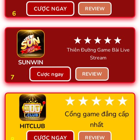
CƯỢC NGAY
REVIEW
6
★★★★★
Thiên Đường Game Bài Live
Stream
SUNWIN
Cược ngay
REVIEW
7
★★★★★
Cổng game đẳng cấp
nhất
HITCLUB
CƯỢC NGAY
REVIEW
8