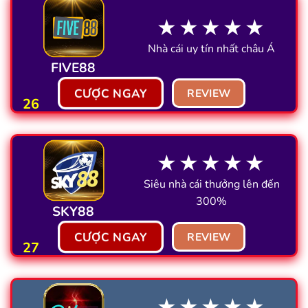
★★★★★
Nhà cái uy tín nhất châu Á
FIVE88
CƯỢC NGAY
REVIEW
26
★★★★★
Siêu nhà cái thưởng lên đến
300%
SKY88
CƯỢC NGAY
REVIEW
27
★★★★★