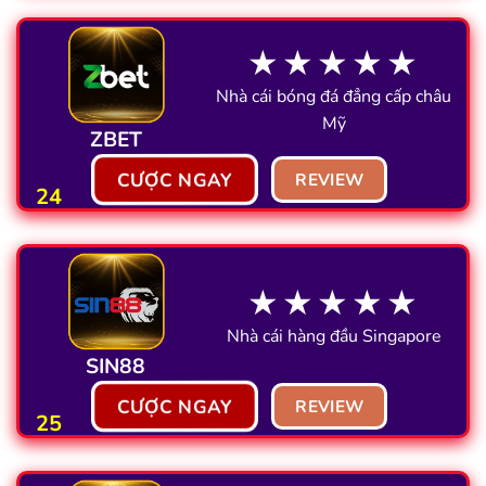
★★★★★
Nhà cái bóng đá đẳng cấp châu
Mỹ
ZBET
CƯỢC NGAY
REVIEW
24
★★★★★
Nhà cái hàng đầu Singapore
SIN88
CƯỢC NGAY
REVIEW
25