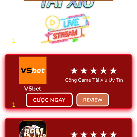
1
★★★★★
Cổng Game Tài Xỉu Uy Tín
VSbet
CƯỢC NGAY
REVIEW
1
★★★★★