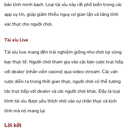
bảo tính minh bạch. Loại tài xỉu này rất phổ biến trong các
app uy tín, giúp giảm thiểu nguy cơ gian lận và tăng tính
xác thực cho người chơi.
Tài xỉu Live
Tài xỉu live mang đến trải nghiệm giống như chơi tại sòng
bạc thực tế. Người chơi tham gia vào các bàn cược trực tiếp
với dealer (nhân viên casino) qua video stream. Các ván
cược diễn ra trong thời gian thực, người chơi có thể tương
tác trực tiếp với dealer và các người chơi khác. Đây là loại
hình tài xỉu được yêu thích nhờ vào sự chân thực và kịch
tính mà nó mang lại.
Lời kết