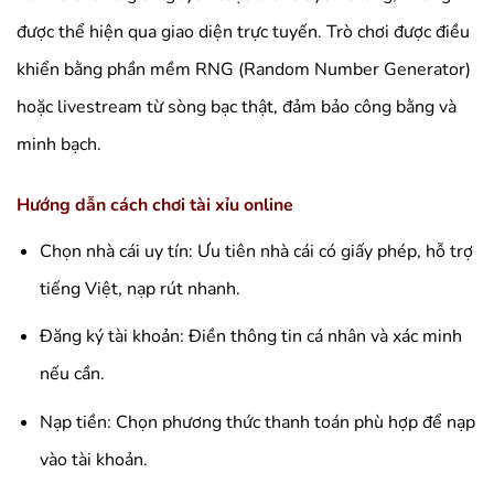
được thể hiện qua giao diện trực tuyến. Trò chơi được điều
khiển bằng phần mềm RNG (Random Number Generator)
hoặc livestream từ sòng bạc thật, đảm bảo công bằng và
minh bạch.
Hướng dẫn cách chơi tài xỉu online
Chọn nhà cái uy tín: Ưu tiên nhà cái có giấy phép, hỗ trợ
tiếng Việt, nạp rút nhanh.
Đăng ký tài khoản: Điền thông tin cá nhân và xác minh
nếu cần.
Nạp tiền: Chọn phương thức thanh toán phù hợp để nạp
vào tài khoản.