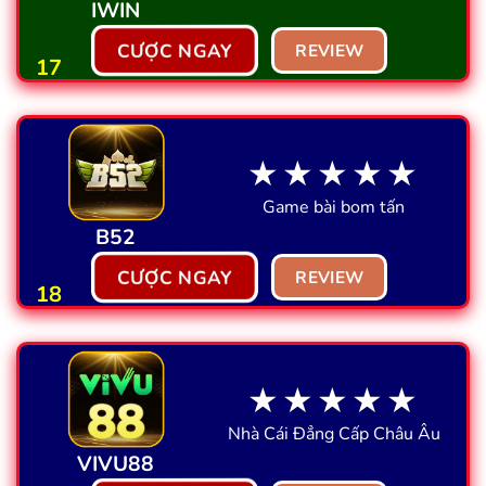
IWIN
CƯỢC NGAY
REVIEW
17
★★★★★
Game bài bom tấn
B52
CƯỢC NGAY
REVIEW
18
★★★★★
Nhà Cái Đẳng Cấp Châu Âu
VIVU88