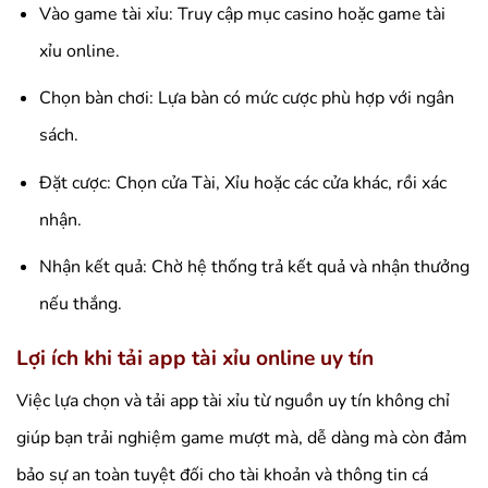
Vào game tài xỉu: Truy cập mục casino hoặc game tài
xỉu online.
Chọn bàn chơi: Lựa bàn có mức cược phù hợp với ngân
sách.
Đặt cược: Chọn cửa Tài, Xỉu hoặc các cửa khác, rồi xác
nhận.
Nhận kết quả: Chờ hệ thống trả kết quả và nhận thưởng
nếu thắng.
Lợi ích khi tải app tài xỉu online uy tín
Việc lựa chọn và tải app tài xỉu từ nguồn uy tín không chỉ
giúp bạn trải nghiệm game mượt mà, dễ dàng mà còn đảm
bảo sự an toàn tuyệt đối cho tài khoản và thông tin cá