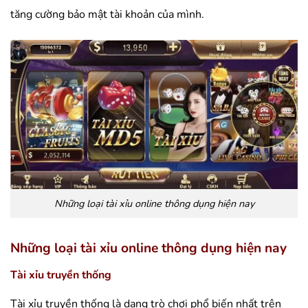
tăng cường bảo mật tài khoản của mình.
Những loại tài xỉu online thông dụng hiện nay
Những loại tài xỉu online thông dụng hiện nay
Tài xỉu truyền thống
Tài xỉu truyền thống là dạng trò chơi phổ biến nhất trên