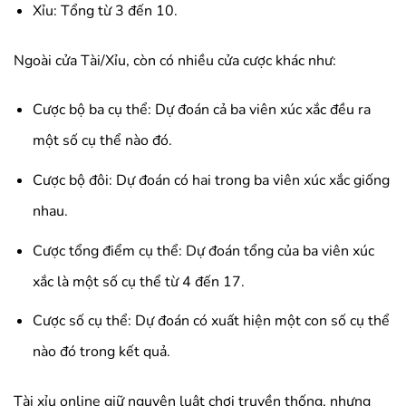
Xỉu: Tổng từ 3 đến 10.
Ngoài cửa Tài/Xỉu, còn có nhiều cửa cược khác như:
Cược bộ ba cụ thể: Dự đoán cả ba viên xúc xắc đều ra
một số cụ thể nào đó.
Cược bộ đôi: Dự đoán có hai trong ba viên xúc xắc giống
nhau.
Cược tổng điểm cụ thể: Dự đoán tổng của ba viên xúc
xắc là một số cụ thể từ 4 đến 17.
Cược số cụ thể: Dự đoán có xuất hiện một con số cụ thể
nào đó trong kết quả.
Tài xỉu online giữ nguyên luật chơi truyền thống, nhưng