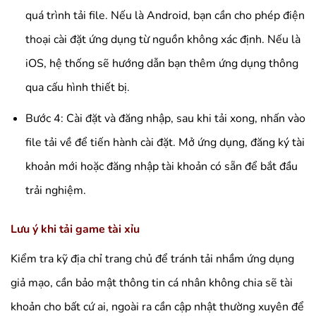
quá trình tải file. Nếu là Android, bạn cần cho phép điện
thoại cài đặt ứng dụng từ nguồn không xác định. Nếu là
iOS, hệ thống sẽ hướng dẫn bạn thêm ứng dụng thông
qua cấu hình thiết bị.
Bước 4: Cài đặt và đăng nhập, sau khi tải xong, nhấn vào
file tải về để tiến hành cài đặt. Mở ứng dụng, đăng ký tài
khoản mới hoặc đăng nhập tài khoản có sẵn để bắt đầu
trải nghiệm.
Lưu ý khi tải game tài xỉu
Kiểm tra kỹ địa chỉ trang chủ để tránh tải nhầm ứng dụng
giả mạo, cần bảo mật thông tin cá nhân không chia sẽ tài
khoản cho bất cứ ai, ngoài ra cần cập nhật thường xuyên để