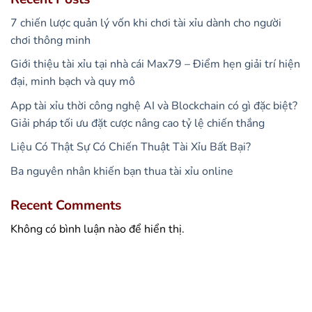
7 chiến lược quản lý vốn khi chơi tài xỉu dành cho người
chơi thông minh
Giới thiệu tài xỉu tại nhà cái Max79 – Điểm hẹn giải trí hiện
đại, minh bạch và quy mô
App tài xỉu thời công nghệ AI và Blockchain có gì đặc biệt?
Giải pháp tối ưu đặt cược nâng cao tỷ lệ chiến thắng
Liệu Có Thật Sự Có Chiến Thuật Tài Xỉu Bất Bại?
Ba nguyên nhân khiến bạn thua tài xỉu online
Recent Comments
Không có bình luận nào để hiển thị.