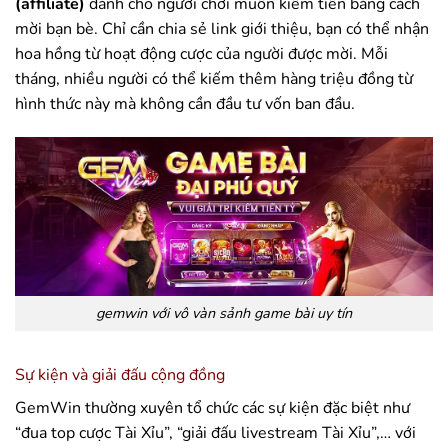
(affiliate)
dành cho người chơi muốn kiếm tiền bằng cách
mời bạn bè. Chỉ cần chia sẻ link giới thiệu, bạn có thể nhận
hoa hồng từ hoạt động cược của người được mời. Mỗi
tháng, nhiều người có thể kiếm thêm hàng triệu đồng từ
hình thức này mà không cần đầu tư vốn ban đầu.
gemwin với vô vàn sảnh game bài uy tín
Sự kiện và giải đấu cộng đồng
GemWin thường xuyên tổ chức các sự kiện đặc biệt như
“đua top cược Tài Xỉu”, “giải đấu livestream Tài Xỉu”,… với