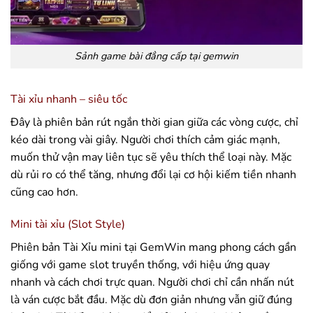
Sảnh game bài đẳng cấp tại gemwin
Tài xỉu nhanh – siêu tốc
Đây là phiên bản rút ngắn thời gian giữa các vòng cược, chỉ
kéo dài trong vài giây. Người chơi thích cảm giác mạnh,
muốn thử vận may liên tục sẽ yêu thích thể loại này. Mặc
dù rủi ro có thể tăng, nhưng đổi lại cơ hội kiếm tiền nhanh
cũng cao hơn.
Mini tài xỉu (Slot Style)
Phiên bản Tài Xỉu mini tại GemWin mang phong cách gần
giống với game slot truyền thống, với hiệu ứng quay
nhanh và cách chơi trực quan. Người chơi chỉ cần nhấn nút
là ván cược bắt đầu. Mặc dù đơn giản nhưng vẫn giữ đúng