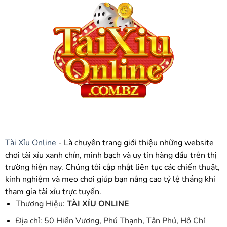
Tài Xỉu Online
- Là chuyên trang giới thiệu những website
chơi tài xỉu xanh chín, minh bạch và uy tín hàng đầu trên thị
trường hiện nay. Chúng tôi cập nhật liên tục các chiến thuật,
kinh nghiệm và mẹo chơi giúp bạn nâng cao tỷ lệ thắng khi
tham gia tài xỉu trực tuyến.
Thương Hiệu:
TÀI XỈU ONLINE
Địa chỉ: 50 Hiền Vương, Phú Thạnh, Tân Phú, Hồ Chí