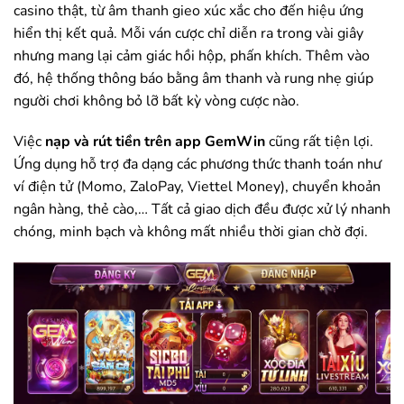
casino thật, từ âm thanh gieo xúc xắc cho đến hiệu ứng
hiển thị kết quả. Mỗi ván cược chỉ diễn ra trong vài giây
nhưng mang lại cảm giác hồi hộp, phấn khích. Thêm vào
đó, hệ thống thông báo bằng âm thanh và rung nhẹ giúp
người chơi không bỏ lỡ bất kỳ vòng cược nào.
Việc
nạp và rút tiền trên app GemWin
cũng rất tiện lợi.
Ứng dụng hỗ trợ đa dạng các phương thức thanh toán như
ví điện tử (Momo, ZaloPay, Viettel Money), chuyển khoản
ngân hàng, thẻ cào,… Tất cả giao dịch đều được xử lý nhanh
chóng, minh bạch và không mất nhiều thời gian chờ đợi.