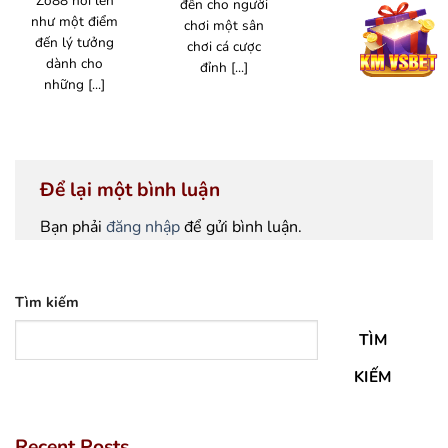
Zo88 nổi lên
đến cho người
như một điểm
chơi một sân
đến lý tưởng
chơi cá cược
dành cho
đỉnh [...]
những [...]
Để lại một bình luận
Bạn phải
đăng nhập
để gửi bình luận.
Tìm kiếm
TÌM
KIẾM
Recent Posts