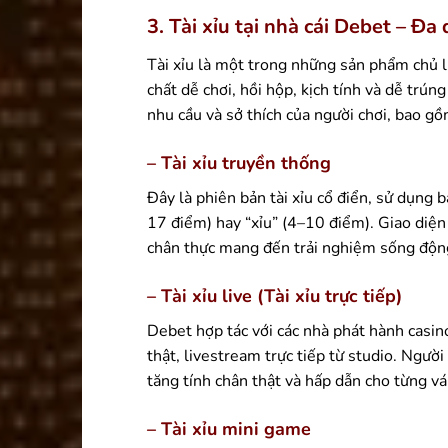
3. Tài xỉu tại nhà cái Debet – Đ
Tài xỉu là một trong những sản phẩm chủ l
chất dễ chơi, hồi hộp, kịch tính và dễ trúng
nhu cầu và sở thích của người chơi, bao gồ
– Tài xỉu truyền thống
Đây là phiên bản tài xỉu cổ điển, sử dụng 
17 điểm) hay “xỉu” (4–10 điểm). Giao diệ
chân thực mang đến trải nghiệm sống độn
– Tài xỉu live (Tài xỉu trực tiếp)
Debet hợp tác với các nhà phát hành casino
thật, livestream trực tiếp từ studio. Người
tăng tính chân thật và hấp dẫn cho từng vá
– Tài xỉu mini game