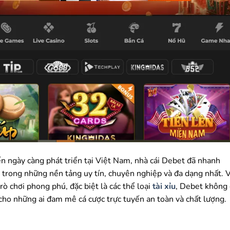
ến ngày càng phát triển tại Việt Nam, nhà cái Debet đã nhanh
 trong những nền tảng uy tín, chuyên nghiệp và đa dạng nhất. 
rò chơi phong phú, đặc biệt là các thể loại
tài xỉu
, Debet không 
g cho những ai đam mê cá cược trực tuyến an toàn và chất lượng.