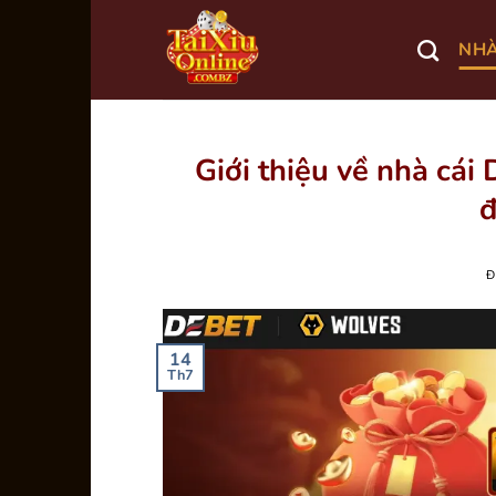
Bỏ
qua
NHÀ
nội
dung
Giới thiệu về nhà cái
đ
Đ
14
Th7