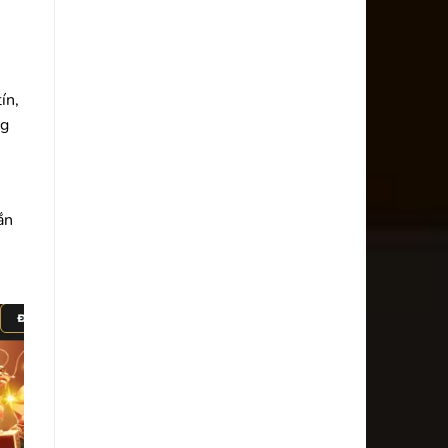
ín,
ng
ắn