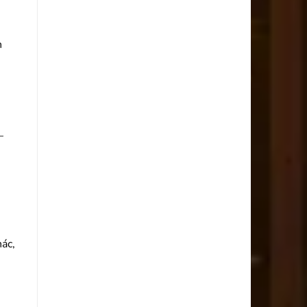
h
–
hác,