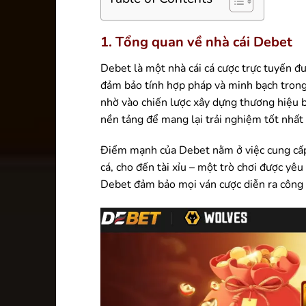
1. Tổng quan về nhà cái Debet
Debet là một nhà cái cá cược trực tuyến đ
đảm bảo tính hợp pháp và minh bạch trong
nhờ vào chiến lược xây dựng thương hiệu 
nền tảng để mang lại trải nghiệm tốt nhất
Điểm mạnh của Debet nằm ở việc cung cấp đ
cá, cho đến tài xỉu – một trò chơi được yêu
Debet đảm bảo mọi ván cược diễn ra công 