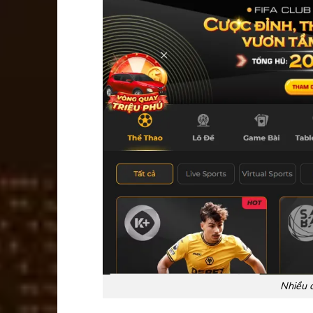
Nhiều 