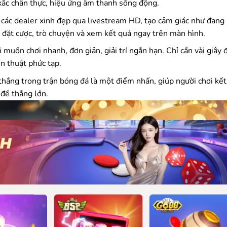
xắc chân thực, hiệu ứng âm thanh sống động.
i các dealer xinh đẹp qua livestream HD, tạo cảm giác như đang
hể đặt cược, trò chuyện và xem kết quả ngay trên màn hình.
muốn chơi nhanh, đơn giản, giải trí ngắn hạn. Chỉ cần vài giây 
ến thuật phức tạp.
thắng trong trận bóng đá là một điểm nhấn, giúp người chơi kết
 để thắng lớn.