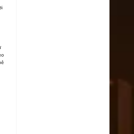
ời
g
ư
eo
mê