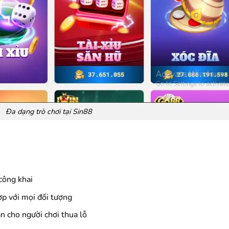
Đa dạng trò chơi tại Sin88
công khai
ợp với mọi đối tượng
ần cho người chơi thua lỗ