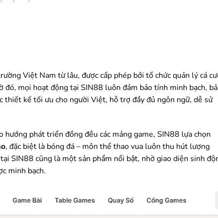
 trường Việt Nam từ lâu, được cấp phép bởi tổ chức quản lý cá cư
 đó, mọi hoạt động tại SIN88 luôn đảm bảo tính minh bạch, b
 thiết kế tối ưu cho người Việt, hỗ trợ đầy đủ ngôn ngữ, dễ sử
eo hướng phát triển đồng đều các mảng game, SIN88 lựa chọn
ao
, đặc biệt là bóng đá – môn thể thao vua luôn thu hút lượng
u tại SIN88 cũng là một sản phẩm nổi bật, nhờ giao diện sinh độ
ược minh bạch.