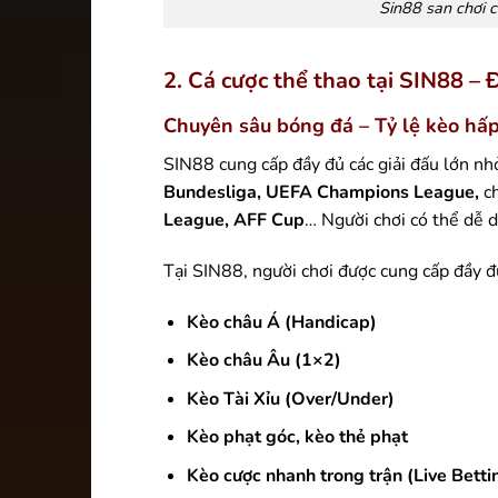
Sin88 san chơi c
2. Cá cược thể thao tại SIN88 –
Chuyên sâu bóng đá – Tỷ lệ kèo hấ
SIN88 cung cấp đầy đủ các giải đấu lớn nhỏ
Bundesliga, UEFA Champions League,
ch
League, AFF Cup
… Người chơi có thể dễ 
Tại SIN88, người chơi được cung cấp đầy đ
Kèo châu Á (Handicap)
Kèo châu Âu (1×2)
Kèo Tài Xỉu (Over/Under)
Kèo phạt góc, kèo thẻ phạt
Kèo cược nhanh trong trận (Live Betti