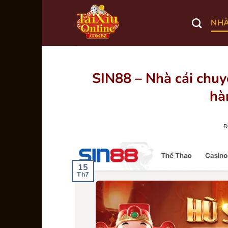
Bỏ
qua
NHÀ
nội
dung
SIN88 – Nhà cái chuyê
hà
Đ
15
Th7