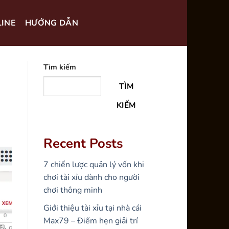
LINE
HƯỚNG DẪN
Tìm kiếm
TÌM
KIẾM
Recent Posts
7 chiến lược quản lý vốn khi
chơi tài xỉu dành cho người
chơi thông minh
Giới thiệu tài xỉu tại nhà cái
Max79 – Điểm hẹn giải trí