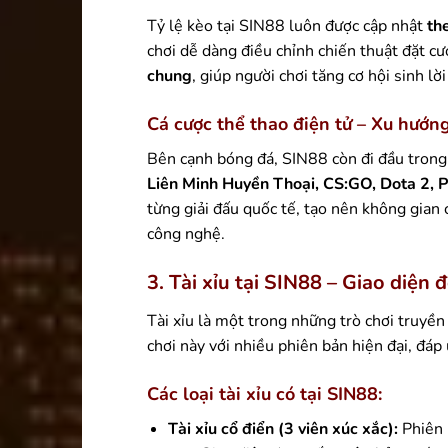
Tỷ lệ kèo tại SIN88 luôn được cập nhật
th
chơi dễ dàng điều chỉnh chiến thuật đặt c
chung
, giúp người chơi tăng cơ hội sinh lời
Cá cược thể thao điện tử – Xu hướng
Bên cạnh bóng đá, SIN88 còn đi đầu trong
Liên Minh Huyền Thoại, CS:GO, Dota 2, 
từng giải đấu quốc tế, tạo nên không gian
công nghệ.
3. Tài xỉu tại SIN88 – Giao diện 
Tài xỉu là một trong những trò chơi truyề
chơi này với nhiều phiên bản hiện đại, đáp
Các loại tài xỉu có tại SIN88:
Tài xỉu cổ điển (3 viên xúc xắc):
Phiên b