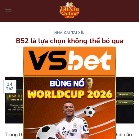
Bỏ
qua
nội
dung
NHÀ CÁI TÀI XỈU
B52 là lựa chọn không thể bỏ qua
cho tín đồ đam mê tài xỉu
×
ĐĂNG VÀO
14/07/2025
BỞI
SEO
14
Th7
Trong thế giới giải trí trực tuyến ngày nay, các trò chơi dân