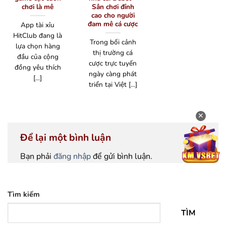
chơi là mê
Sân chơi đỉnh
cao cho người
đam mê cá cược
App tài xỉu
HitClub đang là
Trong bối cảnh
lựa chọn hàng
thị trường cá
đầu của cộng
cược trực tuyến
đồng yêu thích
ngày càng phát
[...]
triển tại Việt [...]
✕
Để lại một bình luận
Bạn phải
đăng nhập
để gửi bình luận.
Tìm kiếm
TÌM