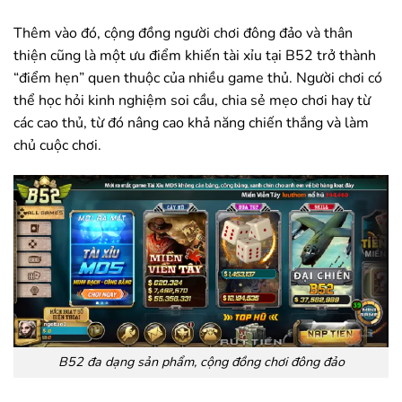
Thêm vào đó, cộng đồng người chơi đông đảo và thân
thiện cũng là một ưu điểm khiến tài xỉu tại B52 trở thành
“điểm hẹn” quen thuộc của nhiều game thủ. Người chơi có
thể học hỏi kinh nghiệm soi cầu, chia sẻ mẹo chơi hay từ
các cao thủ, từ đó nâng cao khả năng chiến thắng và làm
chủ cuộc chơi.
B52 đa dạng sản phẩm, cộng đồng chơi đông đảo