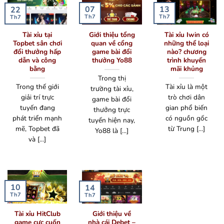
13
07
22
Th7
Th7
Th7
Tài xỉu tại
Giới thiệu tổng
Tài xỉu Iwin có
Topbet sân chơi
quan về cổng
những thể loại
đổi thưởng hấp
game bài đổi
nào? chương
dẫn và công
thưởng Yo88
trình khuyến
bằng
mãi khủng
Trong thị
Trong thế giới
Tài xỉu là một
trường tài xỉu,
giải trí trực
trò chơi dân
game bài đổi
tuyến đang
gian phổ biến
thưởng trực
phát triển mạnh
có nguồn gốc
tuyến hiện nay,
mẽ, Topbet đã
từ Trung [...]
Yo88 là [...]
và [...]
10
14
Th7
Th7
Tài xỉu HitClub
Giới thiệu về
game cực cuốn
nhà cái Debet –