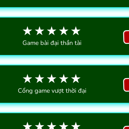
★★★★★
Game bài đại thần tài
★★★★★
Cổng game vượt thời đại
★★★★★