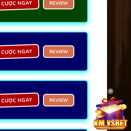
CƯỢC NGAY
REVIEW
CƯỢC NGAY
REVIEW
✕
CƯỢC NGAY
REVIEW