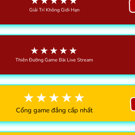
★★★★★
Giải Trí Không Giới Hạn
★★★★★
Thiên Đường Game Bài Live Stream
★★★★★
Cổng game đẳng cấp nhất