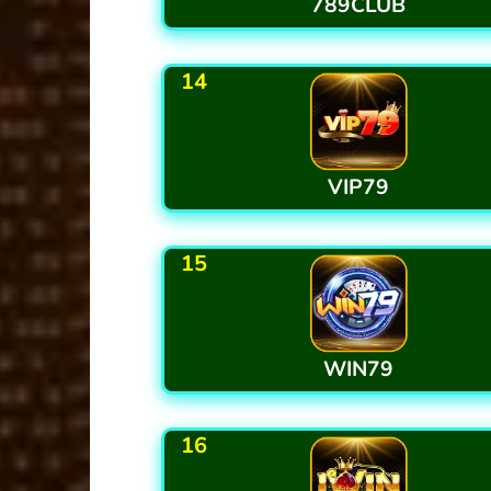
789CLUB
14
VIP79
15
WIN79
16