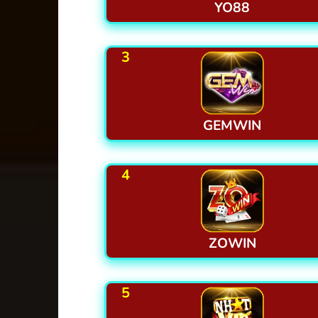
YO88
3
GEMWIN
4
ZOWIN
5