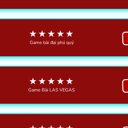
★★★★★
Game bài đại phú quý
★★★★★
Game Bài LAS VEGAS