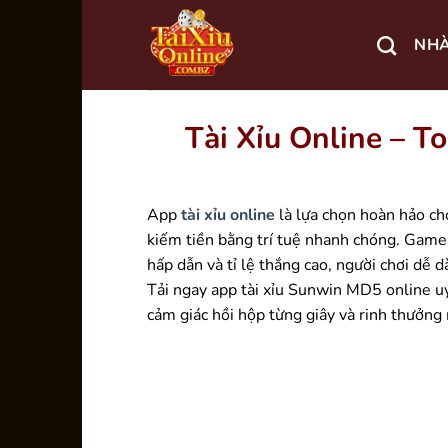
Bỏ
qua
NHÀ
nội
dung
Tài Xỉu Online – 
App
tài xỉu online
là lựa chọn hoàn hảo cho
kiếm tiền bằng trí tuệ nhanh chóng. Game tà
hấp dẫn và tỉ lệ thắng cao, người chơi dễ d
Tải ngay app tài xỉu Sunwin MD5 online uy
cảm giác hồi hộp từng giây và rinh thưởng