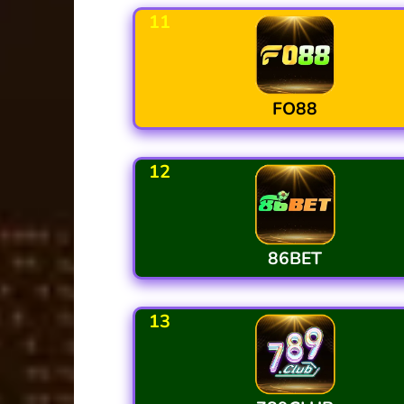
11
FO88
12
86BET
13