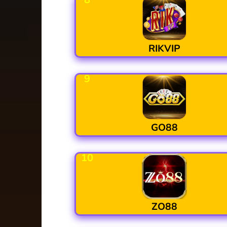
RIKVIP
9
GO88
10
ZO88