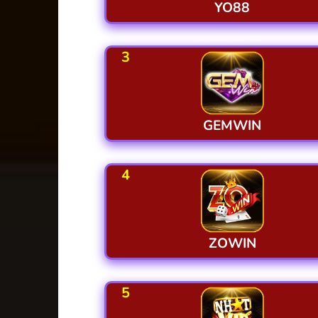
YO88
3
GEMWIN
4
ZOWIN
5