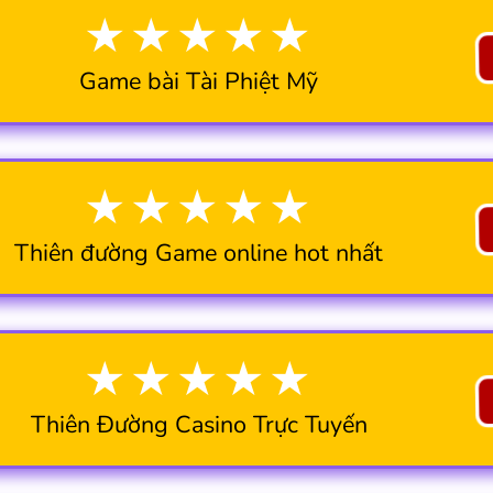
★★★★★
Game bài Tài Phiệt Mỹ
★★★★★
Thiên đường Game online hot nhất
★★★★★
Thiên Đường Casino Trực Tuyến