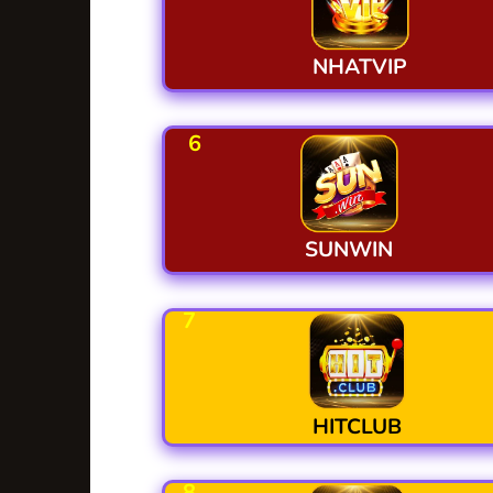
NHATVIP
6
SUNWIN
7
HITCLUB
8