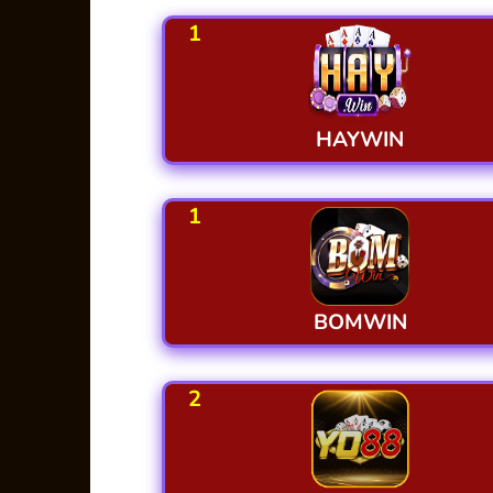
1
HAYWIN
1
BOMWIN
2