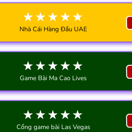
★★★★★
Nhà Cái Hàng Đầu UAE
★★★★★
Game Bài Ma Cao Lives
★★★★★
Cổng game bài Las Vegas