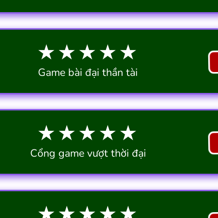
★★★★★
Game bài đại thần tài
★★★★★
Cổng game vượt thời đại
★★★★★