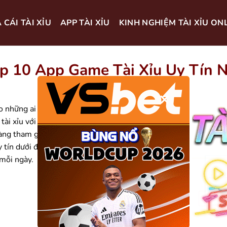
 CÁI TÀI XỈU
APP TÀI XỈU
KINH NGHIỆM TÀI XỈU ON
Top 10 App Game Tài Xỉu Uy Tín 
×
 những ai yêu thích giải trí và
i xỉu với lối chơi đơn giản,
àng tham gia mọi lúc, mọi nơi.
 tín dưới đây để tận hưởng
 mỗi ngày.