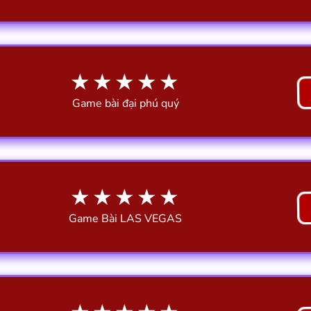
★★★★★
Game bài đại phú quý
★★★★★
Game Bài LAS VEGAS