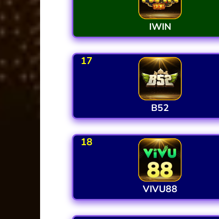
IWIN
17
B52
18
VIVU88