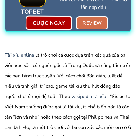
lần nạp đầu
TOPBET
CƯỢC NGAY
REVIEW
Tài xỉu online
là trò chơi cá cược dựa trên kết quả của ba
viên xúc xắc, có nguồn gốc từ Trung Quốc và nâng tầm trên
các nền tảng trực tuyến. Với cách chơi đơn giản, luật dễ
hiểu và tính giải trí cao, game tài xỉu thu hút đông đảo
người chơi ở mọi độ tuổi. Theo
wikipedia tài xỉu
: “Sic bo tại
Việt Nam thường được gọi là tài xỉu, ít phổ biến hơn là các
tên “lớn và nhỏ” hoặc theo cách gọi tại Philippines và Thái
Lan là hi-lo, là một trò chơi với ba con xúc xắc mỗi con có 6