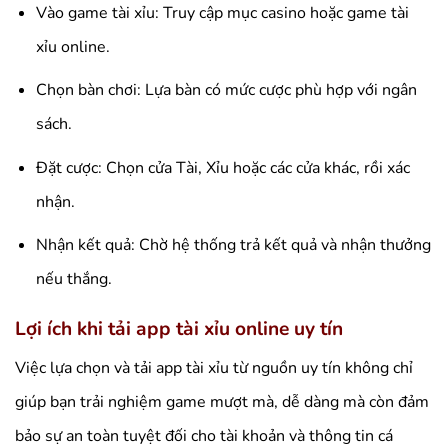
Vào game tài xỉu: Truy cập mục casino hoặc game tài
xỉu online.
Chọn bàn chơi: Lựa bàn có mức cược phù hợp với ngân
sách.
Đặt cược: Chọn cửa Tài, Xỉu hoặc các cửa khác, rồi xác
nhận.
Nhận kết quả: Chờ hệ thống trả kết quả và nhận thưởng
nếu thắng.
Lợi ích khi tải app tài xỉu online uy tín
Việc lựa chọn và tải app tài xỉu từ nguồn uy tín không chỉ
giúp bạn trải nghiệm game mượt mà, dễ dàng mà còn đảm
bảo sự an toàn tuyệt đối cho tài khoản và thông tin cá