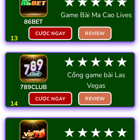
★★★★★
Game Bài Ma Cao Lives
86BET
CƯỢC NGAY
REVIEW
13
★★★★★
Cổng game bài Las
Vegas
789CLUB
CƯỢC NGAY
REVIEW
14
★★★★★