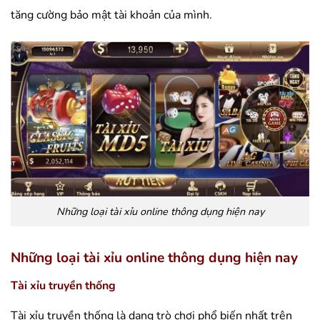
tăng cường bảo mật tài khoản của mình.
Những loại tài xỉu online thông dụng hiện nay
Những loại tài xỉu online thông dụng hiện nay
Tài xỉu truyền thống
Tài xỉu truyền thống là dạng trò chơi phổ biến nhất trên