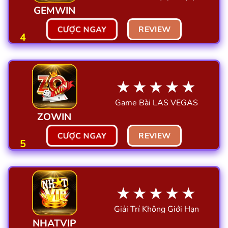
GEMWIN
CƯỢC NGAY
REVIEW
4
★★★★★
Game Bài LAS VEGAS
ZOWIN
CƯỢC NGAY
REVIEW
5
★★★★★
Giải Trí Không Giới Hạn
NHATVIP