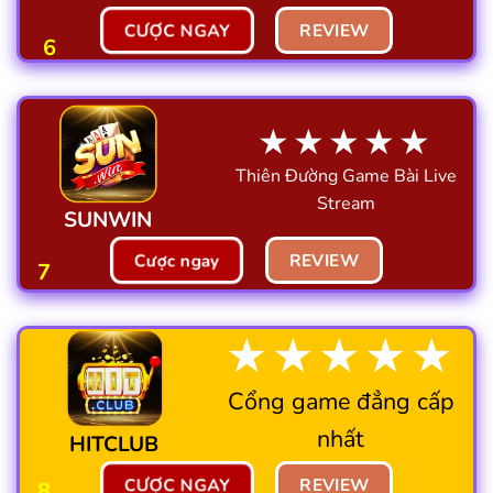
CƯỢC NGAY
REVIEW
6
★★★★★
Thiên Đường Game Bài Live
Stream
SUNWIN
Cược ngay
REVIEW
7
★★★★★
Cổng game đẳng cấp
nhất
HITCLUB
CƯỢC NGAY
REVIEW
8