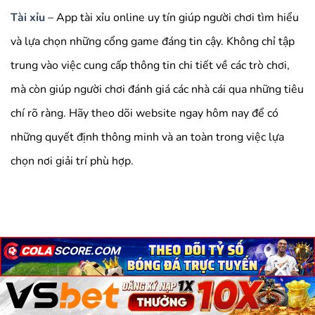
Tài xỉu
– App tài xỉu online uy tín giúp người chơi tìm hiểu
và lựa chọn những cổng game đáng tin cậy. Không chỉ tập
trung vào việc cung cấp thông tin chi tiết về các trò chơi,
mà còn giúp người chơi đánh giá các nhà cái qua những tiêu
chí rõ ràng. Hãy theo dõi website ngay hôm nay để có
những quyết định thông minh và an toàn trong việc lựa
chọn nơi giải trí phù hợp.
×
×
×