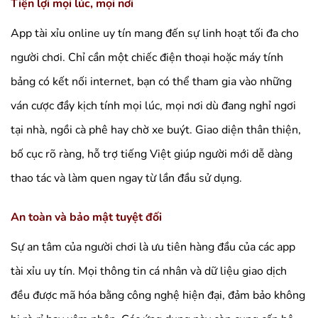
Tiện lợi mọi lúc, mọi nơi
App tài xỉu online uy tín mang đến sự linh hoạt tối đa cho
người chơi. Chỉ cần một chiếc điện thoại hoặc máy tính
bảng có kết nối internet, bạn có thể tham gia vào những
ván cược đầy kịch tính mọi lúc, mọi nơi dù đang nghỉ ngơi
tại nhà, ngồi cà phê hay chờ xe buýt. Giao diện thân thiện,
bố cục rõ ràng, hỗ trợ tiếng Việt giúp người mới dễ dàng
thao tác và làm quen ngay từ lần đầu sử dụng.
An toàn và bảo mật tuyệt đối
Sự an tâm của người chơi là ưu tiên hàng đầu của các app
tài xỉu uy tín. Mọi thông tin cá nhân và dữ liệu giao dịch
đều được mã hóa bằng công nghệ hiện đại, đảm bảo không