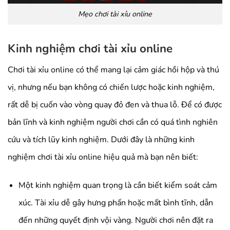
Mẹo chơi tài xỉu online
Kinh nghiệm chơi tài xỉu online
Chơi tài xỉu online có thể mang lại cảm giác hồi hộp và thú
vị, nhưng nếu bạn không có chiến lược hoặc kinh nghiệm,
rất dễ bị cuốn vào vòng quay đỏ đen và thua lỗ. Để có được
bản lĩnh và kinh nghiệm người chơi cần có quá tình nghiên
cứu và tích lũy kinh nghiệm. Dưới đây là những kinh
nghiệm chơi tài xỉu online hiệu quả mà bạn nên biết:
Một kinh nghiệm quan trọng là cần biết kiểm soát cảm
xúc. Tài xỉu dễ gây hưng phấn hoặc mất bình tĩnh, dẫn
đến những quyết định vội vàng. Người chơi nên đặt ra