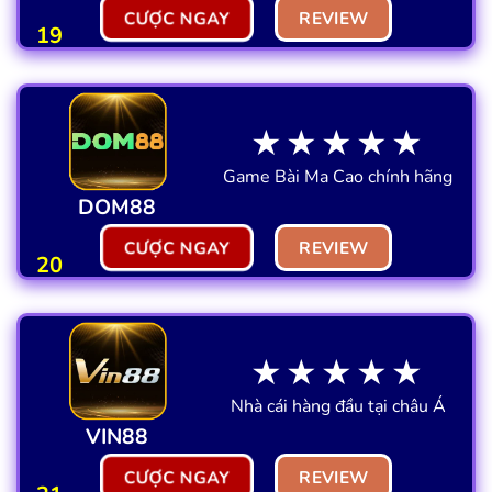
CƯỢC NGAY
REVIEW
19
★★★★★
Game Bài Ma Cao chính hãng
DOM88
CƯỢC NGAY
REVIEW
20
★★★★★
Nhà cái hàng đầu tại châu Á
VIN88
CƯỢC NGAY
REVIEW