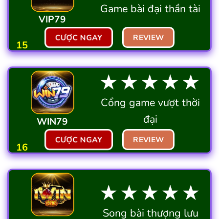
Game bài đại thần tài
VIP79
CƯỢC NGAY
REVIEW
15
★★★★★
Cổng game vượt thời
đại
WIN79
CƯỢC NGAY
REVIEW
16
★★★★★
Song bài thượng lưu