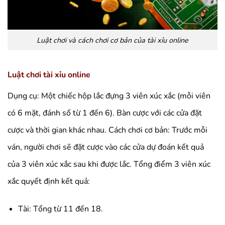
Luật chơi và cách chơi cơ bản của tài xỉu online
Luật chơi tài xỉu online
Dụng cụ: Một chiếc hộp lắc đựng 3 viên xúc xắc (mỗi viên
có 6 mặt, đánh số từ 1 đến 6). Bàn cược với các cửa đặt
cược và thời gian khác nhau. Cách chơi cơ bản: Trước mỗi
ván, người chơi sẽ đặt cược vào các cửa dự đoán kết quả
của 3 viên xúc xắc sau khi được lắc. Tổng điểm 3 viên xúc
xắc quyết định kết quả:
Tài: Tổng từ 11 đến 18.