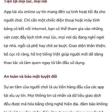
Tiện lợi mọi lúc, mọi nơi
App tài xỉu online uy tín mang đến sự linh hoạt tối đa cho
người chơi. Chỉ cần một chiếc điện thoại hoặc máy tính
bảng có kết nối internet, bạn có thể tham gia vào những
ván cược đầy kịch tính mọi lúc, mọi nơi dù đang nghỉ ngơi
tại nhà, ngồi cà phê hay chờ xe buýt. Giao diện thân thiện,
bố cục rõ ràng, hỗ trợ tiếng Việt giúp người mới dễ dàng
thao tác và làm quen ngay từ lần đầu sử dụng.
An toàn và bảo mật tuyệt đối
Sự an tâm của người chơi là ưu tiên hàng đầu của các app
tài xỉu uy tín. Mọi thông tin cá nhân và dữ liệu giao dịch
đều được mã hóa bằng công nghệ hiện đại, đảm bảo không