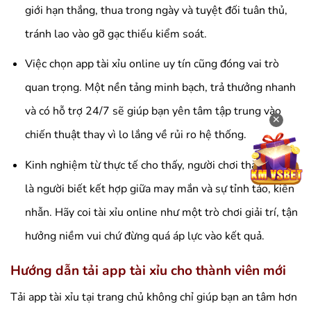
giới hạn thắng, thua trong ngày và tuyệt đối tuân thủ,
tránh lao vào gỡ gạc thiếu kiểm soát.
Việc chọn app tài xỉu online uy tín cũng đóng vai trò
quan trọng. Một nền tảng minh bạch, trả thưởng nhanh
và có hỗ trợ 24/7 sẽ giúp bạn yên tâm tập trung vào
✕
chiến thuật thay vì lo lắng về rủi ro hệ thống.
Kinh nghiệm từ thực tế cho thấy, người chơi thành công
là người biết kết hợp giữa may mắn và sự tỉnh táo, kiên
nhẫn. Hãy coi tài xỉu online như một trò chơi giải trí, tận
hưởng niềm vui chứ đừng quá áp lực vào kết quả.
Hướng dẫn tải app tài xỉu cho thành viên mới
Tải app tài xỉu tại trang chủ không chỉ giúp bạn an tâm hơn