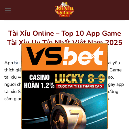
Bỏ
qua
nội
dung
Tài Xỉu Online – Top 10 App Game
Tài Xỉu Uy Tín Nhất Việt Nam 2025
×
App
tài xỉu online
là lựa chọn hoàn hảo cho những ai yêu
thích giải trí và kiếm tiền bằng trí tuệ nhanh chóng. Game
tài xỉu với lối chơi đơn giản, hấp dẫn và tỉ lệ thắng cao,
người chơi dễ dàng tham gia mọi lúc, mọi nơi. Tải ngay app
tài xỉu Sunwin MD5 online uy tín dưới đây để tận hưởng
cảm giác hồi hộp từng giây và rinh thưởng mỗi ngày.