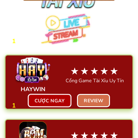
1
★★★★★
Cổng Game Tài Xỉu Uy Tín
HAYWIN
CƯỢC NGAY
REVIEW
1
★★★★★