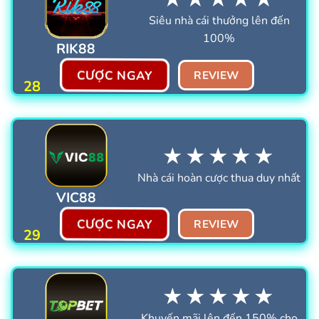
Siêu nhà cái thưởng lên đến
100%
RIK88
CƯỢC NGAY
REVIEW
28
★★★★★
Nhà cái hoàn cược thua duy nhất
VIC88
CƯỢC NGAY
REVIEW
29
★★★★★
Khuyến mãi lên đến 150% cho