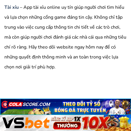
Tài xỉu
– App tài xỉu online uy tín giúp người chơi tìm hiểu
và lựa chọn những cổng game đáng tin cậy. Không chỉ tập
trung vào việc cung cấp thông tin chi tiết về các trò chơi,
mà còn giúp người chơi đánh giá các nhà cái qua những tiêu
chí rõ ràng. Hãy theo dõi website ngay hôm nay để có
những quyết định thông minh và an toàn trong việc lựa
chọn nơi giải trí phù hợp.
×
×
×