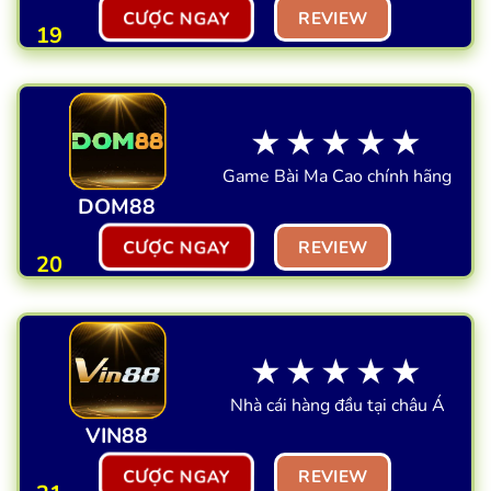
CƯỢC NGAY
REVIEW
19
★★★★★
Game Bài Ma Cao chính hãng
DOM88
CƯỢC NGAY
REVIEW
20
★★★★★
Nhà cái hàng đầu tại châu Á
VIN88
CƯỢC NGAY
REVIEW