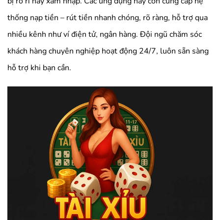
bị rò rỉ hay xâm nhập. Các ứng dụng này còn cung cấp hệ
thống nạp tiền – rút tiền nhanh chóng, rõ ràng, hỗ trợ qua
nhiều kênh như ví điện tử, ngân hàng. Đội ngũ chăm sóc
khách hàng chuyên nghiệp hoạt động 24/7, luôn sẵn sàng
hỗ trợ khi bạn cần.