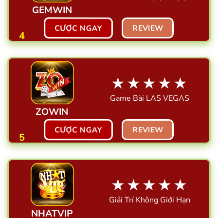
GEMWIN
CƯỢC NGAY
REVIEW
4
★★★★★
Game Bài LAS VEGAS
ZOWIN
CƯỢC NGAY
REVIEW
5
★★★★★
Giải Trí Không Giới Hạn
NHATVIP