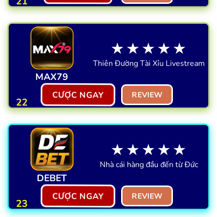
21
★★★★★
Thiên Đường Tài Xỉu Livestream
MAX79
CƯỢC NGAY
REVIEW
22
★★★★★
Nhà cái hàng đầu đến từ Đức
DEBET
CƯỢC NGAY
REVIEW
23