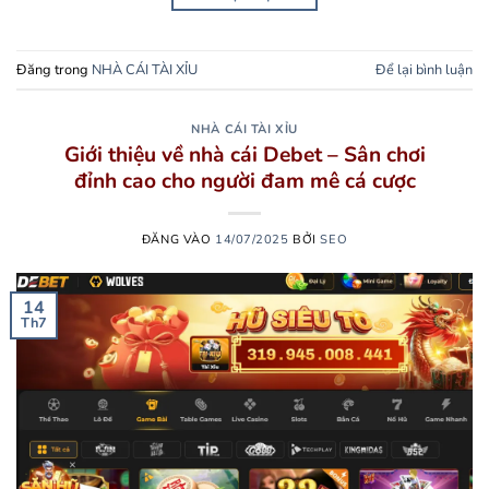
Đăng trong
NHÀ CÁI TÀI XỈU
Để lại bình luận
NHÀ CÁI TÀI XỈU
Giới thiệu về nhà cái Debet – Sân chơi
đỉnh cao cho người đam mê cá cược
ĐĂNG VÀO
14/07/2025
BỞI
SEO
14
Th7