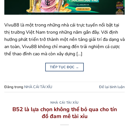
Vivu88 là một trong những nhà cái trực tuyến nổi bật tại
thị trường Việt Nam trong những năm gần đây. Với định
hướng phát triển trở thành một nền tảng giải trí đa dạng và
an toàn, Vivu88 không chỉ mang đến trải nghiệm cá cược
thể thao đỉnh cao mà còn xây dựng […]
TIẾP TỤC ĐỌC
→
Đăng trong
NHÀ CÁI TÀI XỈU
Để lại bình luận
NHÀ CÁI TÀI XỈU
B52 là lựa chọn không thể bỏ qua cho tín
đồ đam mê tài xỉu