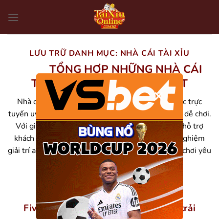
Bỏ
qua
nội
dung
LƯU TRỮ DANH MỤC:
NHÀ CÁI TÀI XỈU
TỔNG HỢP NHỮNG NHÀ CÁI
TÀI XỈU ONLINE UY TÍN NHẤT
×
Nhà cái
Tài Xỉu
là đơn vị cung cấp dịch vụ cá cược trực
tuyến uy tín, chuyên về trò chơi Tài Xỉu hấp dẫn và dễ chơi.
Với giao diện thân thiện, tỷ lệ trả thưởng cao và hỗ trợ
khách hàng 24/7, nhà cái Tài Xỉu mang đến trải nghiệm
giải trí an toàn, minh bạch và công bằng cho người chơi yêu
thích sự kịch tính và may mắn.
NHÀ CÁI TÀI XỈU
Five88 – Nhà cái uy tín hàng đầu và trải