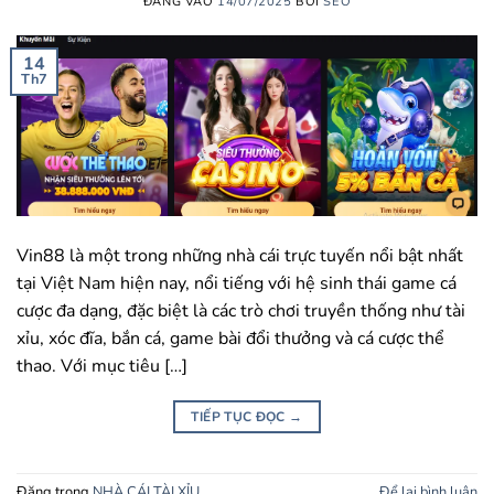
ĐĂNG VÀO
14/07/2025
BỞI
SEO
14
Th7
Vin88 là một trong những nhà cái trực tuyến nổi bật nhất
tại Việt Nam hiện nay, nổi tiếng với hệ sinh thái game cá
cược đa dạng, đặc biệt là các trò chơi truyền thống như tài
xỉu, xóc đĩa, bắn cá, game bài đổi thưởng và cá cược thể
thao. Với mục tiêu […]
TIẾP TỤC ĐỌC
→
Đăng trong
NHÀ CÁI TÀI XỈU
Để lại bình luận