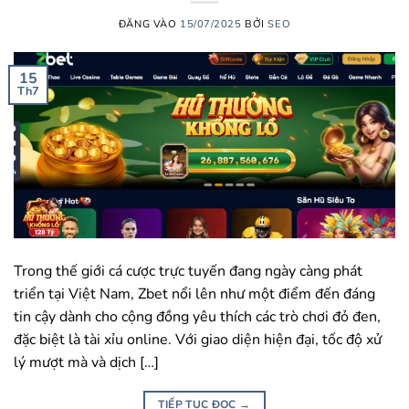
ĐĂNG VÀO
15/07/2025
BỞI
SEO
15
Th7
Trong thế giới cá cược trực tuyến đang ngày càng phát
triển tại Việt Nam, Zbet nổi lên như một điểm đến đáng
tin cậy dành cho cộng đồng yêu thích các trò chơi đỏ đen,
đặc biệt là tài xỉu online. Với giao diện hiện đại, tốc độ xử
lý mượt mà và dịch […]
TIẾP TỤC ĐỌC
→