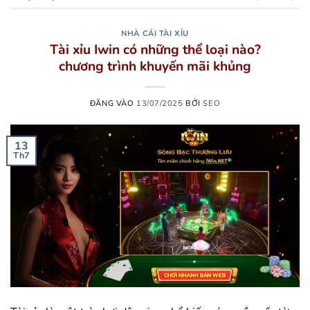
NHÀ CÁI TÀI XỈU
Tài xỉu Iwin có những thể loại nào?
chương trình khuyến mãi khủng
ĐĂNG VÀO
13/07/2025
BỞI
SEO
13
Th7