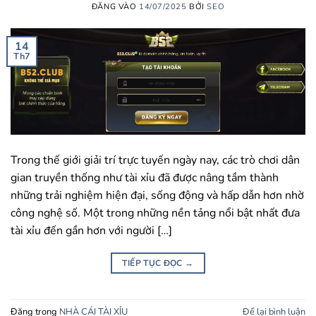
ĐĂNG VÀO
14/07/2025
BỞI
SEO
14
Th7
Trong thế giới giải trí trực tuyến ngày nay, các trò chơi dân
gian truyền thống như tài xỉu đã được nâng tầm thành
những trải nghiệm hiện đại, sống động và hấp dẫn hơn nhờ
công nghệ số. Một trong những nền tảng nổi bật nhất đưa
tài xỉu đến gần hơn với người […]
TIẾP TỤC ĐỌC
→
Đăng trong
NHÀ CÁI TÀI XỈU
Để lại bình luận