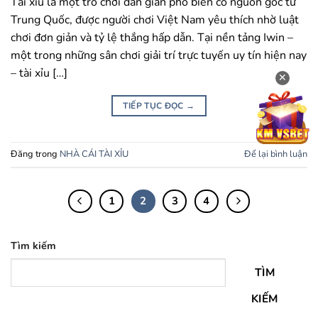
Tài xỉu là một trò chơi dân gian phổ biến có nguồn gốc từ
Trung Quốc, được người chơi Việt Nam yêu thích nhờ luật
chơi đơn giản và tỷ lệ thắng hấp dẫn. Tại nền tảng Iwin –
một trong những sân chơi giải trí trực tuyến uy tín hiện nay
– tài xỉu […]
✕
TIẾP TỤC ĐỌC
→
Đăng trong
NHÀ CÁI TÀI XỈU
Để lại bình luận
1
2
3
4
Tìm kiếm
TÌM
KIẾM