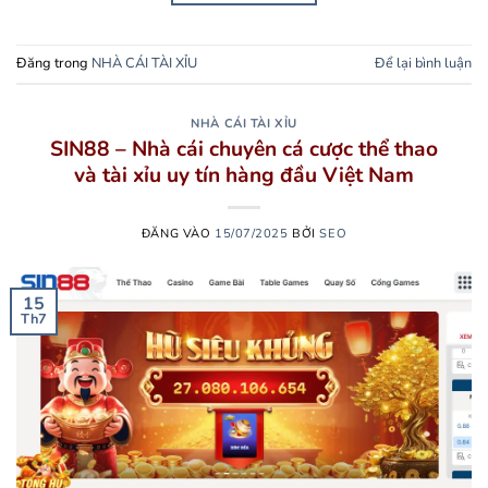
Đăng trong
NHÀ CÁI TÀI XỈU
Để lại bình luận
NHÀ CÁI TÀI XỈU
SIN88 – Nhà cái chuyên cá cược thể thao
và tài xỉu uy tín hàng đầu Việt Nam
ĐĂNG VÀO
15/07/2025
BỞI
SEO
15
Th7