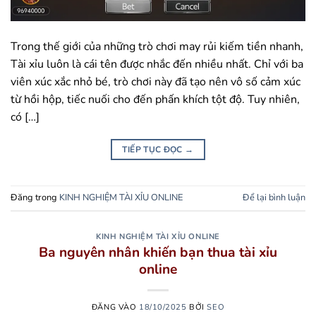
Trong thế giới của những trò chơi may rủi kiếm tiền nhanh,
Tài xỉu luôn là cái tên được nhắc đến nhiều nhất. Chỉ với ba
viên xúc xắc nhỏ bé, trò chơi này đã tạo nên vô số cảm xúc
từ hồi hộp, tiếc nuối cho đến phấn khích tột độ. Tuy nhiên,
có […]
TIẾP TỤC ĐỌC
→
Đăng trong
KINH NGHIỆM TÀI XỈU ONLINE
Để lại bình luận
KINH NGHIỆM TÀI XỈU ONLINE
Ba nguyên nhân khiến bạn thua tài xỉu
online
ĐĂNG VÀO
18/10/2025
BỞI
SEO