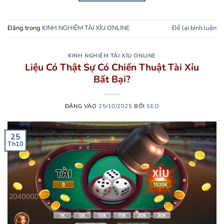
Đăng trong
KINH NGHIỆM TÀI XỈU ONLINE
Để lại bình luận
KINH NGHIỆM TÀI XỈU ONLINE
Liệu Có Thật Sự Có Chiến Thuật Tài Xỉu
Bất Bại?
ĐĂNG VÀO
25/10/2025
BỞI
SEO
25
Th10