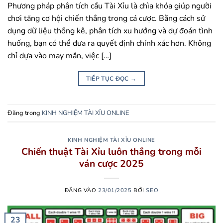
Phương pháp phân tích cầu Tài Xỉu là chìa khóa giúp người
chơi tăng cơ hội chiến thắng trong cá cược. Bằng cách sử
dụng dữ liệu thống kê, phân tích xu hướng và dự đoán tình
huống, bạn có thể đưa ra quyết định chính xác hơn. Không
chỉ dựa vào may mắn, việc […]
TIẾP TỤC ĐỌC
→
Đăng trong
KINH NGHIỆM TÀI XỈU ONLINE
KINH NGHIỆM TÀI XỈU ONLINE
Chiến thuật Tài Xỉu luôn thắng trong mỗi
ván cược 2025
ĐĂNG VÀO
23/01/2025
BỞI
SEO
23