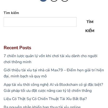
Tìm kiếm
TÌM
KIẾM
Recent Posts
7 chiến lược quản lý vốn khi chơi tài xỉu dành cho người
chơi thông minh
Giới thiệu tài xỉu tại nhà cái Max79 – Điểm hẹn giải trí hiện
đại, minh bạch và quy mô
App tài xỉu thời công nghệ AI và Blockchain có gì đặc biệt?
Giải pháp tối ưu đặt cược nâng cao tỷ lệ chiến thắng
Liệu Có Thật Sự Có Chiến Thuật Tài Xỉu Bất Bại?
Ba nguyên nhân khiến bạn thua tài xỉu online