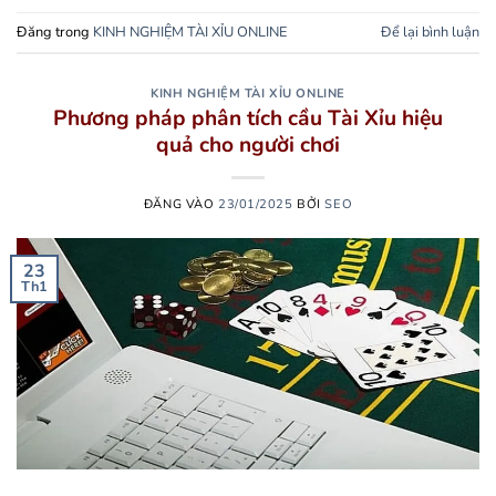
Đăng trong
KINH NGHIỆM TÀI XỈU ONLINE
Để lại bình luận
KINH NGHIỆM TÀI XỈU ONLINE
Phương pháp phân tích cầu Tài Xỉu hiệu
quả cho người chơi
ĐĂNG VÀO
23/01/2025
BỞI
SEO
23
Th1