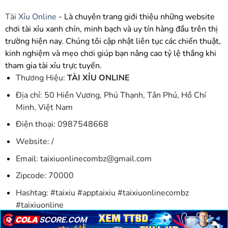
Tài Xỉu Online
- Là chuyên trang giới thiệu những website
chơi tài xỉu xanh chín, minh bạch và uy tín hàng đầu trên thị
trường hiện nay. Chúng tôi cập nhật liên tục các chiến thuật,
kinh nghiệm và mẹo chơi giúp bạn nâng cao tỷ lệ thắng khi
tham gia tài xỉu trực tuyến.
Thương Hiệu:
TÀI XỈU ONLINE
Địa chỉ: 50 Hiền Vương, Phú Thạnh, Tân Phú, Hồ Chí
Minh, Việt Nam
Điện thoại: 0987548668
Website: /
Email:
taixiuonlinecombz@gmail.com
Zipcode: 70000
Hashtag: #taixiu #apptaixiu #taixiuonlinecombz
#taixiuonline