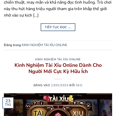
chiến thuật, may mắn và khả năng đọc tình huống. Trò chơi
này thu hút hàng triệu người tham gia trên khắp thế giới
nhờ vào sự kịch […]
TIẾP TỤC ĐỌC
→
Đăng trong
KINH NGHIỆM TÀI XỈU ONLINE
KINH NGHIỆM TÀI XỈU ONLINE
Kinh Nghiệm Tài Xỉu Online Dành Cho
Người Mới Cực Kỳ Hữu Ích
ĐĂNG VÀO
23/01/2025
BỞI
SEO
23
Th1