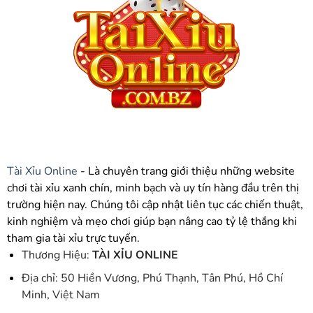
Tài Xỉu Online
- Là chuyên trang giới thiệu những website
chơi tài xỉu xanh chín, minh bạch và uy tín hàng đầu trên thị
trường hiện nay. Chúng tôi cập nhật liên tục các chiến thuật,
kinh nghiệm và mẹo chơi giúp bạn nâng cao tỷ lệ thắng khi
tham gia tài xỉu trực tuyến.
Thương Hiệu:
TÀI XỈU ONLINE
Địa chỉ: 50 Hiền Vương, Phú Thạnh, Tân Phú, Hồ Chí
Minh, Việt Nam