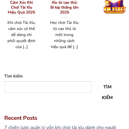
Cảm Xúc Khi
Xỉu từ cao thủ:
Chơi Tài Xỉu
Bí kíp thắng lớn
Hiệu Quả 2025
2025
Khi chơi Tài Xỉu,
Học chơi Tài Xỉu
cảm xúc có thể
từ cao thủ là
dễ dàng chi
một trong
phối quyết định
những cách
của [...]
hiệu quả để [...]
Tìm kiếm
TÌM
KIẾM
Recent Posts
7 chiến lược quản lý vốn khi chơi tài xỉu dành cho người