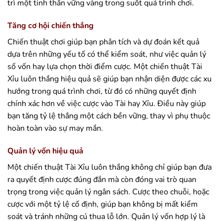
trì một tinh thần vững vàng trong suốt quá trình chơi.
Tăng cơ hội chiến thắng
Chiến thuật chơi giúp bạn phân tích và dự đoán kết quả
dựa trên những yếu tố có thể kiểm soát, như việc quản lý
số vốn hay lựa chọn thời điểm cược. Một chiến thuật Tài
Xỉu luôn thắng hiệu quả sẽ giúp bạn nhận diện được các xu
hướng trong quá trình chơi, từ đó có những quyết định
chính xác hơn về việc cược vào Tài hay Xỉu. Điều này giúp
bạn tăng tỷ lệ thắng một cách bền vững, thay vì phụ thuộc
hoàn toàn vào sự may mắn.
Quản lý vốn hiệu quả
Một chiến thuật Tài Xỉu luôn thắng không chỉ giúp bạn đưa
ra quyết định cược đúng đắn mà còn đóng vai trò quan
trọng trong việc quản lý ngân sách. Cược theo chuỗi, hoặc
cược với một tỷ lệ cố định, giúp bạn không bị mất kiểm
soát và tránh những cú thua lỗ lớn. Quản lý vốn hợp lý là