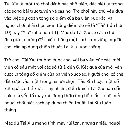
Tài Xỉu là một trò chơi đánh bạc phổ biến, đặc biệt là trong
các sòng bài trực tuyến và casino. Trò chơi này chủ yếu dựa
vào việc dự đoán tổng số điểm của ba viên xúc xắc, và
người chơi phải chọn xem tổng điểm đó sẽ là “Tài” (lớn hơn
10) hay “Xỉu” (nhỏ hơn 11). Mặc dù Tài Xỉu có cách chơi
đơn giản, nhưng để chiến thắng một cách bền vững, người
chơi cần áp dụng chiến thuật Tài Xỉu luôn thắng.
Trò chơi Tài Xỉu thường được chơi với ba viên xúc xắc, mỗi
viên có sáu mặt với các số từ 1 đến 6. Kết quả của mỗi ván
cược là tổng số điểm của ba viên xúc xắc. Người chơi có thể
đặt cược vào một trong ba lựa chọn: Tài, Xỉu hoặc một số
kết quả cụ thể khác. Tuy nhiên, điều khiến Tài Xỉu hấp dẫn
chính là yếu tố may rủi, đồng thời cũng tiềm ẩn cơ hội nếu
người chơi biết cách áp dụng chiến thuật Tài Xỉu luôn
thắng.
Mặc dù Tài Xỉu mang tính may rủi lớn, nhưng nhiều người