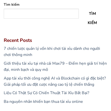
Tìm kiếm
TÌM
KIẾM
Recent Posts
7 chiến lược quản lý vốn khi chơi tài xỉu dành cho người
chơi thông minh
Giới thiệu tài xỉu tại nhà cái Max79 – Điểm hẹn giải trí hiện
đại, minh bạch và quy mô
App tài xỉu thời công nghệ AI và Blockchain có gì đặc biệt?
Giải pháp tối ưu đặt cược nâng cao tỷ lệ chiến thắng
Liệu Có Thật Sự Có Chiến Thuật Tài Xỉu Bất Bại?
Ba nguyên nhân khiến bạn thua tài xỉu online