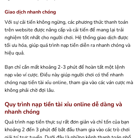
Giao dịch nhanh chóng
Với sự cải tiến không ngừng, các phương thức thanh toán
trên website được nâng cấp và cải tiến để mang lại trải
nghiệm tốt nhất cho người chơi. Hệ thống giao dịch được
tối ưu hóa, giúp quá trình nạp tiền diễn ra nhanh chóng và
hiệu quả.
Bạn chỉ cần mất khoảng 2-3 phút để hoàn tất một lệnh
nạp vào ví cược. Điều này giúp người chơi có thể nhanh
chóng nạp tiền tài xỉu online, tham gia vào các ván cược mà
không phải chờ đợi lâu.
Quy trình nạp tiền tài xỉu online dễ dàng và
nhanh chóng
Quá trình nạp tiền thực sự rất đơn giản và chỉ tốn của bạn
khoảng 2 đến 3 phút để bắt đầu tham gia vào các trò chơi
giải trí trực tuyến. Dưới đây là những kênh thanh toán phổ