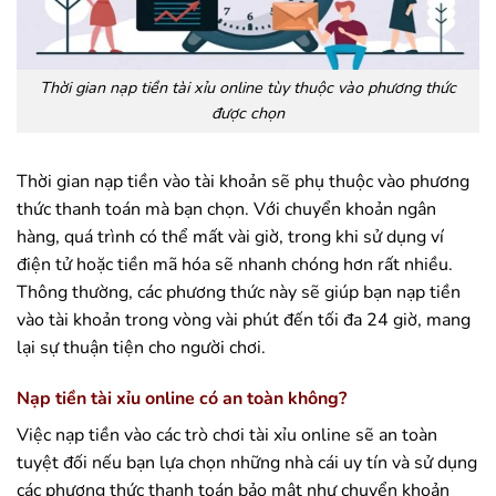
Thời gian nạp tiền tài xỉu online tùy thuộc vào phương thức
được chọn
Thời gian nạp tiền vào tài khoản sẽ phụ thuộc vào phương
thức thanh toán mà bạn chọn. Với chuyển khoản ngân
hàng, quá trình có thể mất vài giờ, trong khi sử dụng ví
điện tử hoặc tiền mã hóa sẽ nhanh chóng hơn rất nhiều.
Thông thường, các phương thức này sẽ giúp bạn nạp tiền
vào tài khoản trong vòng vài phút đến tối đa 24 giờ, mang
lại sự thuận tiện cho người chơi.
Nạp tiền tài xỉu online có an toàn không?
Việc nạp tiền vào các trò chơi tài xỉu online sẽ an toàn
tuyệt đối nếu bạn lựa chọn những nhà cái uy tín và sử dụng
các phương thức thanh toán bảo mật như chuyển khoản