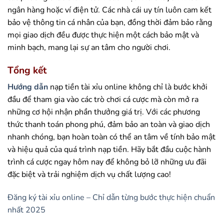
ngân hàng hoặc ví điện tử. Các nhà cái uy tín luôn cam kết
bảo vệ thông tin cá nhân của bạn, đồng thời đảm bảo rằng
mọi giao dịch đều được thực hiện một cách bảo mật và
minh bạch, mang lại sự an tâm cho người chơi.
Tổng kết
Hướng dẫn
nạp tiền tài xỉu online không chỉ là bước khởi
đầu để tham gia vào các trò chơi cá cược mà còn mở ra
những cơ hội nhận phần thưởng giá trị. Với các phương
thức thanh toán phong phú, đảm bảo an toàn và giao dịch
nhanh chóng, bạn hoàn toàn có thể an tâm về tính bảo mật
và hiệu quả của quá trình nạp tiền. Hãy bắt đầu cuộc hành
trình cá cược ngay hôm nay để không bỏ lỡ những ưu đãi
đặc biệt và trải nghiệm dịch vụ chất lượng cao!
Đăng ký tài xỉu online – Chỉ dẫn từng bước thực hiện chuẩn
nhất 2025