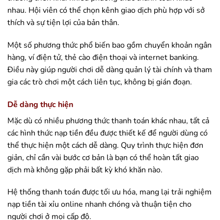
nhau. Hội viên có thể chọn kênh giao dịch phù hợp với sở
thích và sự tiện lợi của bản thân.
Một số phương thức phổ biến bao gồm chuyển khoản ngân
hàng, ví điện tử, thẻ cào điện thoại và internet banking.
Điều này giúp người chơi dễ dàng quản lý tài chính và tham
gia các trò chơi một cách liên tục, không bị gián đoạn.
Dễ dàng thực hiện
Mặc dù có nhiều phương thức thanh toán khác nhau, tất cả
các hình thức nạp tiền đều được thiết kế để người dùng có
thể thực hiện một cách dễ dàng. Quy trình thực hiện đơn
giản, chỉ cần vài bước cơ bản là bạn có thể hoàn tất giao
dịch mà không gặp phải bất kỳ khó khăn nào.
Hệ thống thanh toán được tối ưu hóa, mang lại trải nghiệm
nạp tiền tài xỉu online nhanh chóng và thuận tiện cho
người chơi ở mọi cấp độ.