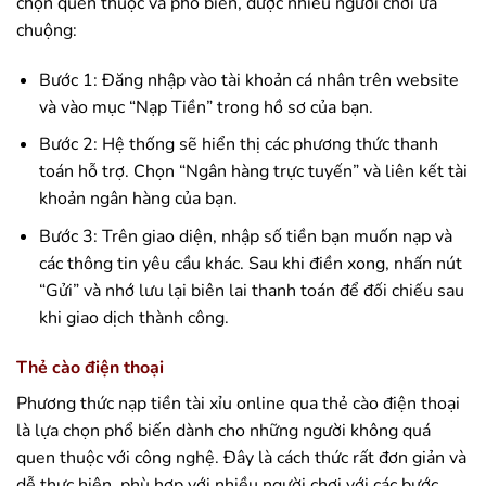
chọn quen thuộc và phổ biến, được nhiều người chơi ưa
chuộng:
Bước 1: Đăng nhập vào tài khoản cá nhân trên website
và vào mục “Nạp Tiền” trong hồ sơ của bạn.
Bước 2: Hệ thống sẽ hiển thị các phương thức thanh
toán hỗ trợ. Chọn “Ngân hàng trực tuyến” và liên kết tài
khoản ngân hàng của bạn.
Bước 3: Trên giao diện, nhập số tiền bạn muốn nạp và
các thông tin yêu cầu khác. Sau khi điền xong, nhấn nút
“Gửi” và nhớ lưu lại biên lai thanh toán để đối chiếu sau
khi giao dịch thành công.
Thẻ cào điện thoại
Phương thức nạp tiền tài xỉu online qua thẻ cào điện thoại
là lựa chọn phổ biến dành cho những người không quá
quen thuộc với công nghệ. Đây là cách thức rất đơn giản và
dễ thực hiện, phù hợp với nhiều người chơi với các bước