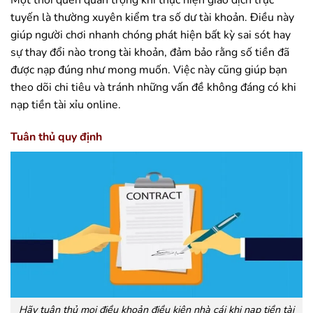
Một thói quen quan trọng khi thực hiện giao dịch trực
tuyến là thường xuyên kiểm tra số dư tài khoản. Điều này
giúp người chơi nhanh chóng phát hiện bất kỳ sai sót hay
sự thay đổi nào trong tài khoản, đảm bảo rằng số tiền đã
được nạp đúng như mong muốn. Việc này cũng giúp bạn
theo dõi chi tiêu và tránh những vấn đề không đáng có khi
nạp tiền tài xỉu online.
Tuân thủ quy định
Hãy tuân thủ mọi điều khoản điều kiện nhà cái khi nạp tiền tài