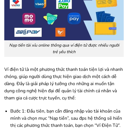
Nạp tiền tài xỉu online thông qua ví điện tử được nhiều người
trẻ yêu thích
Ví điện tử là một phương thức thanh toán tiện lợi và nhanh
chóng, giúp người dùng thực hiện giao dịch một cách dễ
dàng. Đây là giải pháp lý tưởng cho những ai muốn tận
dụng công nghệ hiện đại để quản lý tài chính cá nhân và
tham gia cá cược trực tuyến, cụ thể:
Bước 1: Đầu tiên, bạn cần đăng nhập vào tài khoản của
mình và chọn mục “Nạp tiền”, sau đps hệ thống sẽ hiển
thị các phương thức thanh toán, bạn chọn “Ví Điện Tử”.