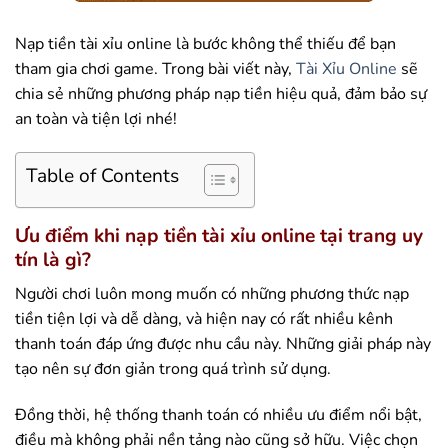
Nạp tiền tài xỉu online là bước không thể thiếu để bạn
tham gia chơi game. Trong bài viết này,
Tài Xỉu Online
sẽ
chia sẻ những phương pháp nạp tiền hiệu quả, đảm bảo sự
an toàn và tiện lợi nhé!
Table of Contents
Ưu điểm khi nạp tiền tài xỉu online tại trang uy
tín là gì?
Người chơi luôn mong muốn có những phương thức nạp
tiền tiện lợi và dễ dàng, và hiện nay có rất nhiều kênh
thanh toán đáp ứng được nhu cầu này. Những giải pháp này
tạo nên sự đơn giản trong quá trình sử dụng.
Đồng thời, hệ thống thanh toán có nhiều ưu điểm nổi bật,
điều mà không phải nền tảng nào cũng sở hữu. Việc chọn