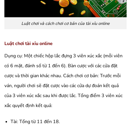
Luật chơi và cách chơi cơ bản của tài xỉu online
Luật chơi tài xỉu online
Dụng cụ: Một chiếc hộp lắc đựng 3 viên xúc xắc (mỗi viên
có 6 mặt, đánh số từ 1 đến 6). Bàn cược với các cửa đặt
cược và thời gian khác nhau. Cách chơi cơ bản: Trước mỗi
ván, người chơi sẽ đặt cược vào các cửa dự đoán kết quả
của 3 viên xúc xắc sau khi được lắc. Tổng điểm 3 viên xúc
xắc quyết định kết quả:
Tài: Tổng từ 11 đến 18.