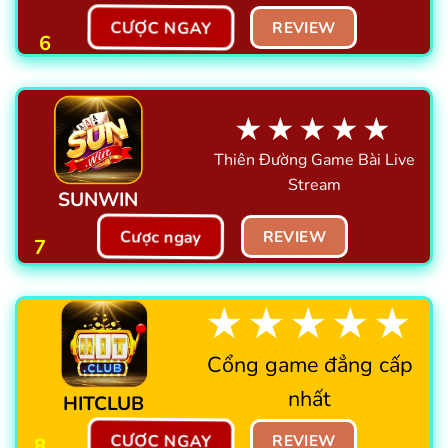
CƯỢC NGAY
REVIEW
6
★★★★★
Thiên Đường Game Bài Live
Stream
SUNWIN
Cược ngay
REVIEW
7
★★★★★
Cổng game đẳng cấp
nhất
HITCLUB
CƯỢC NGAY
REVIEW
8