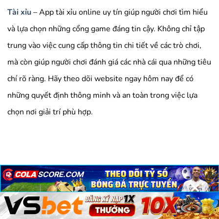
Tài xỉu
– App tài xỉu online uy tín giúp người chơi tìm hiểu
và lựa chọn những cổng game đáng tin cậy. Không chỉ tập
trung vào việc cung cấp thông tin chi tiết về các trò chơi,
mà còn giúp người chơi đánh giá các nhà cái qua những tiêu
chí rõ ràng. Hãy theo dõi website ngay hôm nay để có
những quyết định thông minh và an toàn trong việc lựa
chọn nơi giải trí phù hợp.
×
×
×