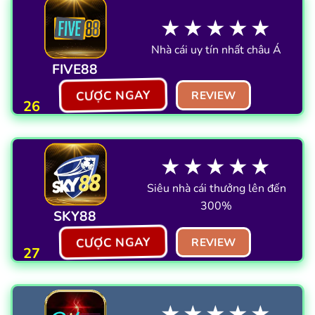
★★★★★
Nhà cái uy tín nhất châu Á
FIVE88
CƯỢC NGAY
REVIEW
26
★★★★★
Siêu nhà cái thưởng lên đến
300%
SKY88
CƯỢC NGAY
REVIEW
27
★★★★★