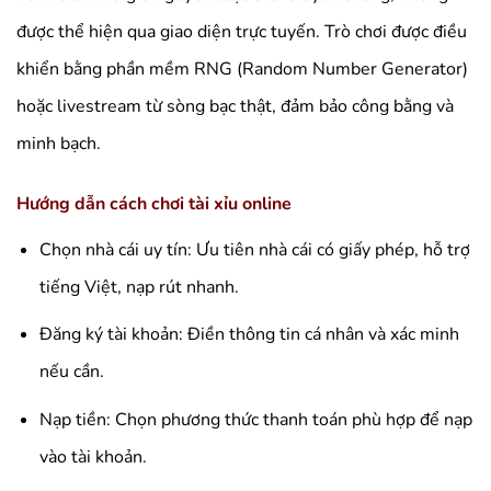
được thể hiện qua giao diện trực tuyến. Trò chơi được điều
khiển bằng phần mềm RNG (Random Number Generator)
hoặc livestream từ sòng bạc thật, đảm bảo công bằng và
minh bạch.
Hướng dẫn cách chơi tài xỉu online
Chọn nhà cái uy tín: Ưu tiên nhà cái có giấy phép, hỗ trợ
tiếng Việt, nạp rút nhanh.
Đăng ký tài khoản: Điền thông tin cá nhân và xác minh
nếu cần.
Nạp tiền: Chọn phương thức thanh toán phù hợp để nạp
vào tài khoản.