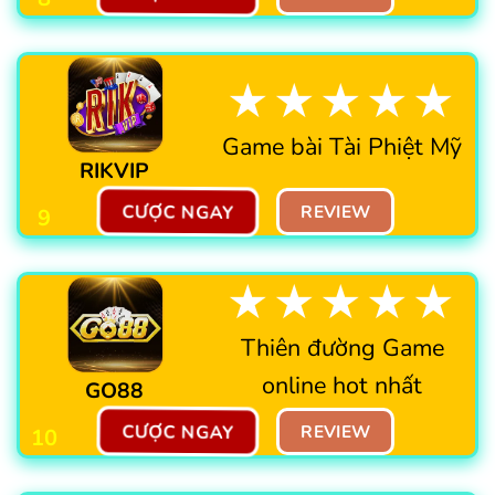
★★★★★
Game bài Tài Phiệt Mỹ
RIKVIP
CƯỢC NGAY
REVIEW
9
★★★★★
Thiên đường Game
online hot nhất
GO88
CƯỢC NGAY
REVIEW
10