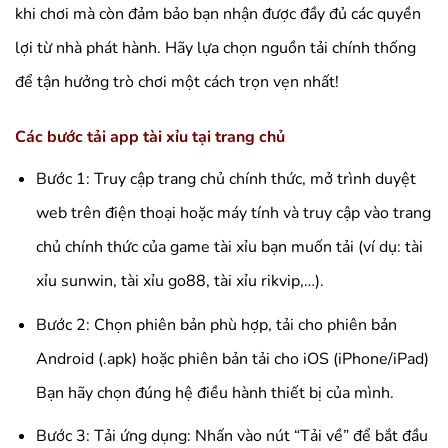
khi chơi mà còn đảm bảo bạn nhận được đầy đủ các quyền
lợi từ nhà phát hành. Hãy lựa chọn nguồn tải chính thống
để tận hưởng trò chơi một cách trọn vẹn nhất!
Các bước tải app tài xỉu tại trang chủ
Bước 1: Truy cập trang chủ chính thức, mở trình duyệt
web trên điện thoại hoặc máy tính và truy cập vào trang
chủ chính thức của game tài xỉu bạn muốn tải (ví dụ: tài
xỉu sunwin, tài xỉu go88, tài xỉu rikvip,…).
Bước 2: Chọn phiên bản phù hợp, tải cho phiên bản
Android (.apk) hoặc phiên bản tải cho iOS (iPhone/iPad)
Bạn hãy chọn đúng hệ điều hành thiết bị của mình.
Bước 3: Tải ứng dụng: Nhấn vào nút “Tải về” để bắt đầu