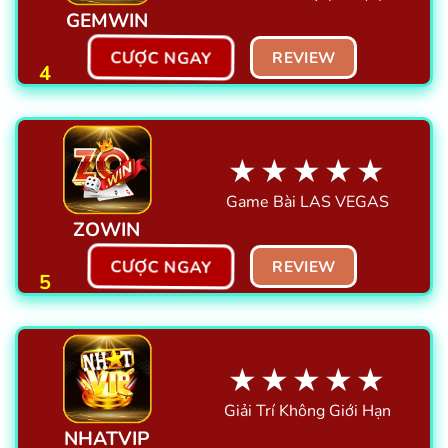
GEMWIN
CƯỢC NGAY
REVIEW
4
★★★★★
Game Bài LAS VEGAS
ZOWIN
CƯỢC NGAY
REVIEW
5
★★★★★
Giải Trí Không Giới Hạn
NHATVIP