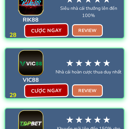
Siêu nhà cái thưởng lên đến
100%
RIK88
CƯỢC NGAY
REVIEW
28
★★★★★
Nhà cái hoàn cược thua duy nhất
VIC88
CƯỢC NGAY
REVIEW
29
★★★★★
Khuyến mãi lên đến 150% cho