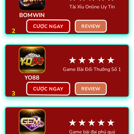
Tài Xỉu Online Uy Tín
BOMWIN
CƯỢC NGAY
REVIEW
2
★★★★★
Game Bài Đổi Thưởng Số 1
YO88
CƯỢC NGAY
REVIEW
3
★★★★★
Game bài đại phú quý