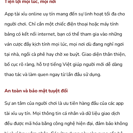
Tiện lợi mọi lúc, mọi nơi
App tài xỉu online uy tín mang đến sự linh hoạt tối đa cho
người chơi. Chỉ cần một chiếc điện thoại hoặc máy tính
bảng có kết nối internet, bạn có thể tham gia vào những
ván cược đầy kịch tính mọi lúc, mọi nơi dù đang nghỉ ngơi
tại nhà, ngồi cà phê hay chờ xe buýt. Giao diện thân thiện,
bố cục rõ ràng, hỗ trợ tiếng Việt giúp người mới dễ dàng
thao tác và làm quen ngay từ lần đầu sử dụng.
An toàn và bảo mật tuyệt đối
Sự an tâm của người chơi là ưu tiên hàng đầu của các app
tài xỉu uy tín. Mọi thông tin cá nhân và dữ liệu giao dịch
đều được mã hóa bằng công nghệ hiện đại, đảm bảo không