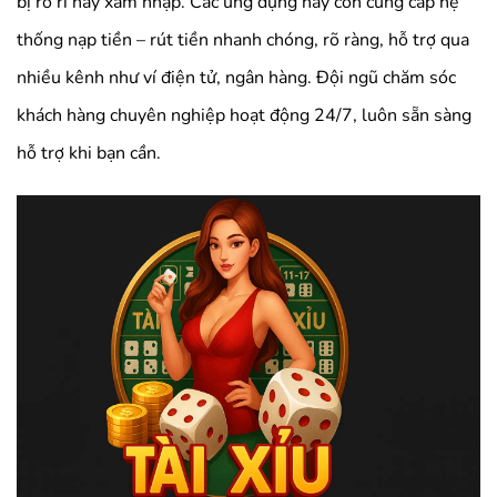
bị rò rỉ hay xâm nhập. Các ứng dụng này còn cung cấp hệ
thống nạp tiền – rút tiền nhanh chóng, rõ ràng, hỗ trợ qua
nhiều kênh như ví điện tử, ngân hàng. Đội ngũ chăm sóc
khách hàng chuyên nghiệp hoạt động 24/7, luôn sẵn sàng
hỗ trợ khi bạn cần.