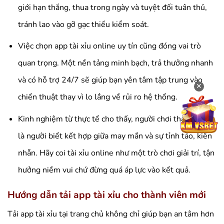
giới hạn thắng, thua trong ngày và tuyệt đối tuân thủ,
tránh lao vào gỡ gạc thiếu kiểm soát.
Việc chọn app tài xỉu online uy tín cũng đóng vai trò
quan trọng. Một nền tảng minh bạch, trả thưởng nhanh
và có hỗ trợ 24/7 sẽ giúp bạn yên tâm tập trung vào
✕
chiến thuật thay vì lo lắng về rủi ro hệ thống.
Kinh nghiệm từ thực tế cho thấy, người chơi thành công
là người biết kết hợp giữa may mắn và sự tỉnh táo, kiên
nhẫn. Hãy coi tài xỉu online như một trò chơi giải trí, tận
hưởng niềm vui chứ đừng quá áp lực vào kết quả.
Hướng dẫn tải app tài xỉu cho thành viên mới
Tải app tài xỉu tại trang chủ không chỉ giúp bạn an tâm hơn